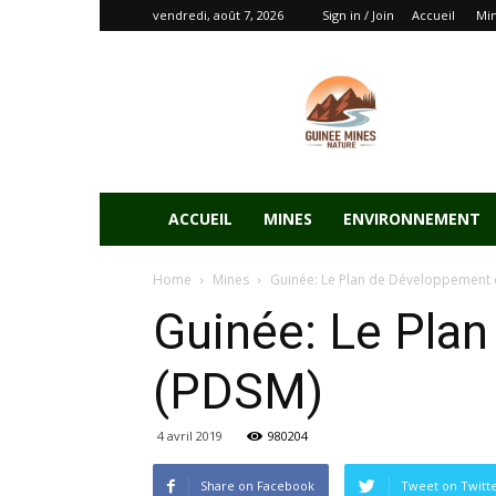
vendredi, août 7, 2026
Sign in / Join
Accueil
Mi
ACCUEIL
MINES
ENVIRONNEMENT
Home
Mines
Guinée: Le Plan de Développement d
Guinée: Le Pla
(PDSM)
4 avril 2019
980204
Share on Facebook
Tweet on Twitt