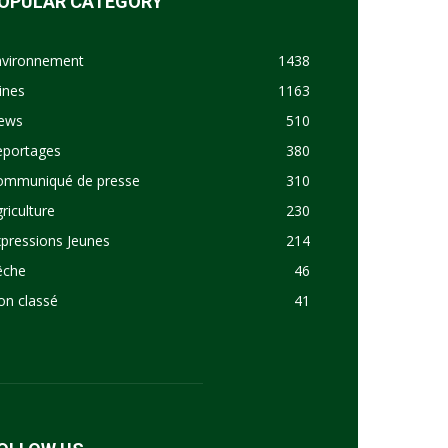
OPULAR CATEGORY
nvironnement
1438
ines
1163
ews
510
eportages
380
ommuniqué de presse
310
riculture
230
pressions Jeunes
214
êche
46
on classé
41