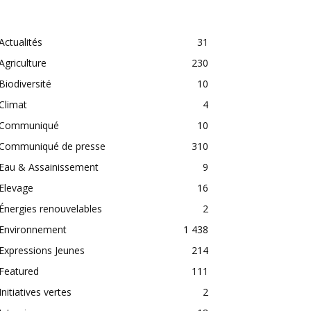
CATEGORIES
Actualités
31
Agriculture
230
Biodiversité
10
Climat
4
Communiqué
10
Communiqué de presse
310
Eau & Assainissement
9
Elevage
16
Énergies renouvelables
2
Environnement
1 438
Expressions Jeunes
214
Featured
111
Initiatives vertes
2