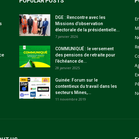
POPULAR POSTS
P
DGE : Rencontre avec les
E
s
Missions d’observation
M
électorale de la présidentielle...
7 janvier 2026
N
R
COMMUNIQUÉ : le versement
ce
des pensions de retraite pour
C
l’échéance de...
Ag
28 janvier 2025
Ex
Guinée: Forum sur le
P
contentieux du travail dans les
secteurs Mines,...
N
11 novembre 2019