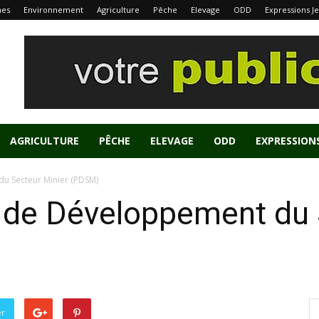
nes
Environnement
Agriculture
Pêche
Elevage
ODD
Expressions J
AGRICULTURE
PÊCHE
ELEVAGE
ODD
EXPRESSION
u Secteur Minier (PDSM)
n de Développement du 
er