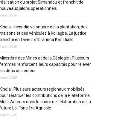
réalisation du projet Simandou et franchit de
nouveaux jalons opérationnels
6 août 2026
Kindia : incendie volontaire de la plantation, des
maisons et des véhicules à Koliagbé. La justice
tranche en faveur d’Ibrahima Kalil Diallo
4 août 2026
Ministère des Mines et de la Géologie : Plusieurs
femmes renforcent leurs capacités pour relever
les défis du secteur
4 août 2026
Kindia : Plusieurs acteurs régionaux mobilisés
pour restituer les contributions de la Plateforme
Multi-Acteurs dans le cadre de l’élaboration de la
future Loi Foncière Agricole
4 août 2026