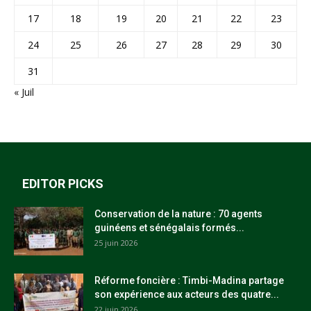
17
18
19
20
21
22
23
24
25
26
27
28
29
30
31
« Juil
EDITOR PICKS
Conservation de la nature : 70 agents
guinéens et sénégalais formés...
25 juin 2026
Réforme foncière : Timbi-Madina partage
son expérience aux acteurs des quatre...
22 juin 2026