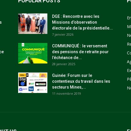
POPULAR POSTS
P
DGE : Rencontre avec les
E
s
Missions d’observation
M
électorale de la présidentielle...
7 janvier 2026
N
R
COMMUNIQUÉ : le versement
ce
des pensions de retraite pour
C
l’échéance de...
Ag
28 janvier 2025
Ex
Guinée: Forum sur le
P
contentieux du travail dans les
secteurs Mines,...
N
11 novembre 2019