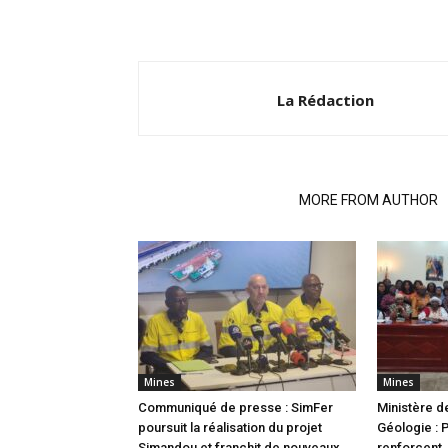
La Rédaction
RELATED ARTICLES
MORE FROM AUTHOR
Mines
Mines
Communiqué de presse : SimFer
Ministère d
poursuit la réalisation du projet
Géologie : 
Simandou et franchit de nouveaux
renforcent 