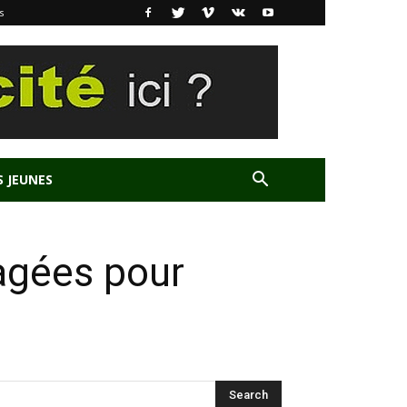
s
S JEUNES
agées pour