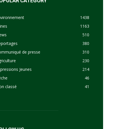
OPULAR CATEGORY
nvironnement
1438
ines
1163
ews
510
eportages
380
ommuniqué de presse
310
riculture
230
pressions Jeunes
214
êche
46
on classé
41