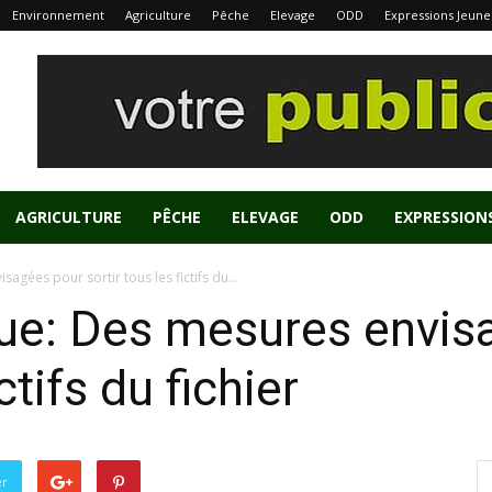
Environnement
Agriculture
Pêche
Elevage
ODD
Expressions Jeune
AGRICULTURE
PÊCHE
ELEVAGE
ODD
EXPRESSION
agées pour sortir tous les fictifs du...
que: Des mesures envis
ctifs du fichier
er