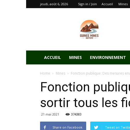
jeudi, août 6, 2026
Sign in / Join
Accueil
Mines
ACCUEIL
MINES
ENVIRONNEMENT
Home
Mines
Fonction publique: Des mesures envis
Fonction publi
sortir tous les fi
21 mai 2021
374383
Share on Facebook
Tweet on Twitt