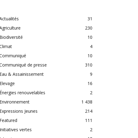
CATEGORIES
Actualités
31
Agriculture
230
Biodiversité
10
Climat
4
Communiqué
10
Communiqué de presse
310
Eau & Assainissement
9
Elevage
16
Énergies renouvelables
2
Environnement
1 438
Expressions Jeunes
214
Featured
111
Initiatives vertes
2