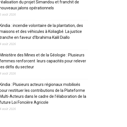
réalisation du projet Simandou et franchit de
nouveaux jalons opérationnels
6 août 2026
Kindia : incendie volontaire de la plantation, des
maisons et des véhicules à Koliagbé. La justice
tranche en faveur d’Ibrahima Kalil Diallo
4 août 2026
Ministère des Mines et de la Géologie : Plusieurs
femmes renforcent leurs capacités pour relever
les défis du secteur
4 août 2026
Kindia : Plusieurs acteurs régionaux mobilisés
pour restituer les contributions de la Plateforme
Multi-Acteurs dans le cadre de l’élaboration de la
future Loi Foncière Agricole
4 août 2026