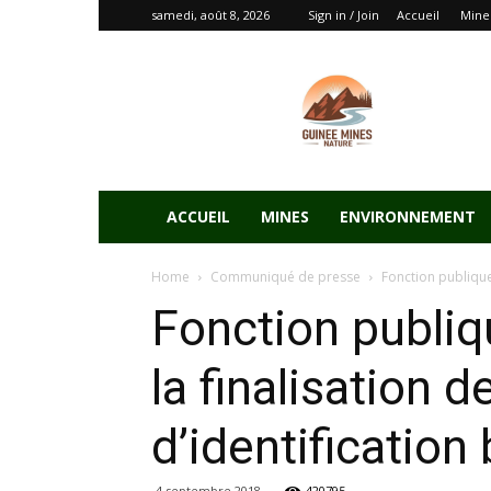
samedi, août 8, 2026
Sign in / Join
Accueil
Mine
ACCUEIL
MINES
ENVIRONNEMENT
Home
Communiqué de presse
Fonction publique:
Fonction publiq
la finalisation 
d’identification
4 septembre 2018
420795