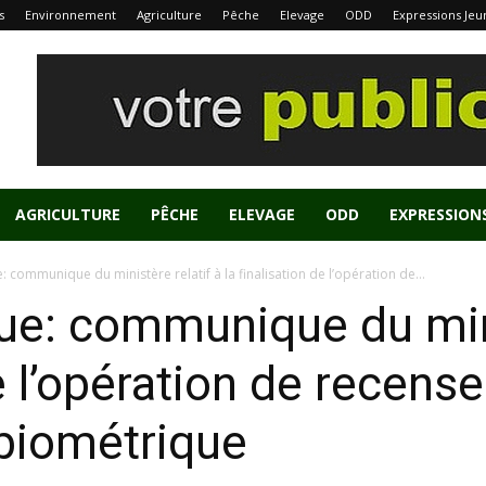
s
Environnement
Agriculture
Pêche
Elevage
ODD
Expressions Jeu
AGRICULTURE
PÊCHE
ELEVAGE
ODD
EXPRESSION
 communique du ministère relatif à la finalisation de l’opération de...
ue: communique du mini
de l’opération de recens
 biométrique