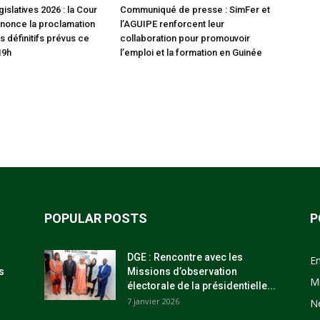
gislatives 2026 : la Cour
Communiqué de presse : SimFer et
nonce la proclamation
l’AGUIPE renforcent leur
s définitifs prévus ce
collaboration pour promouvoir
19h
l’emploi et la formation en Guinée
POPULAR POSTS
P
DGE : Rencontre avec les
E
s
Missions d’observation
M
électorale de la présidentielle...
7 janvier 2026
N