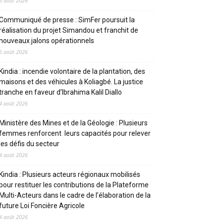
6 août 2026
Communiqué de presse : SimFer poursuit la
réalisation du projet Simandou et franchit de
nouveaux jalons opérationnels
6 août 2026
Kindia : incendie volontaire de la plantation, des
maisons et des véhicules à Koliagbé. La justice
tranche en faveur d’Ibrahima Kalil Diallo
4 août 2026
Ministère des Mines et de la Géologie : Plusieurs
femmes renforcent leurs capacités pour relever
les défis du secteur
4 août 2026
Kindia : Plusieurs acteurs régionaux mobilisés
pour restituer les contributions de la Plateforme
Multi-Acteurs dans le cadre de l’élaboration de la
future Loi Foncière Agricole
4 août 2026