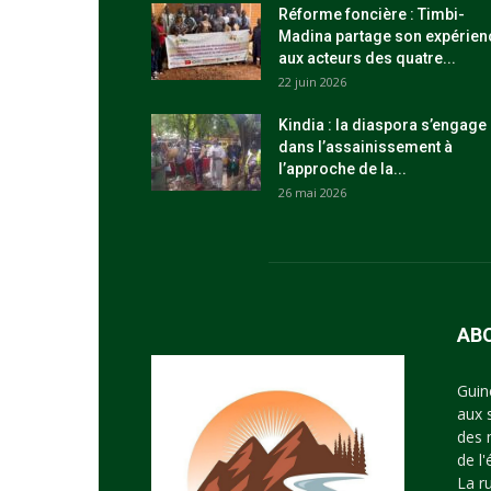
Réforme foncière : Timbi-
Madina partage son expérien
aux acteurs des quatre...
22 juin 2026
Kindia : la diaspora s’engage
dans l’assainissement à
l’approche de la...
26 mai 2026
AB
Guin
aux 
des 
de l
La r