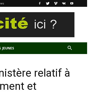
nes
S JEUNES
stère relatif à
ement et