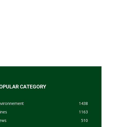
OPULAR CATEGORY
nvironnement
1438
ines
1163
ews
510