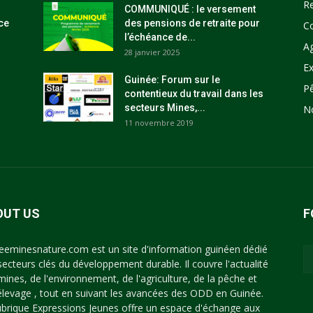
R
COMMUNIQUÉ : le versement
ce
des pensions de retraite pour
C
l’échéance de...
Ag
28 janvier 2025
Ex
Guinée: Forum sur le
P
contentieux du travail dans les
secteurs Mines,...
N
11 novembre 2019
OUT US
F
eeminesnature.com est un site d'information guinéen dédié
secteurs clés du développement durable. Il couvre l'actualité
mines, de l'environnement, de l'agriculture, de la pêche et
'élevage , tout en suivant les avancées des ODD en Guinée.
ubrique Expressions Jeunes offre un espace d'échange aux