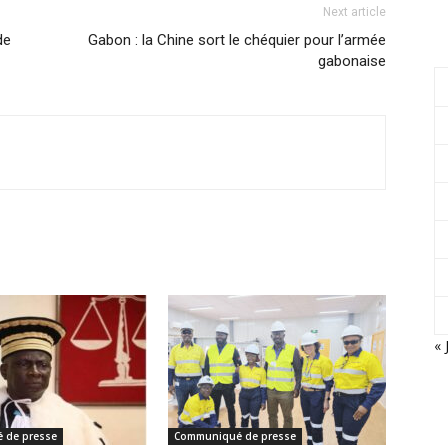
Next article
de
Gabon : la Chine sort le chéquier pour l’armée
gabonaise
« 
 de presse
Communiqué de presse