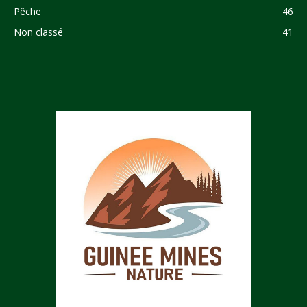
Pêche
46
Non classé
41