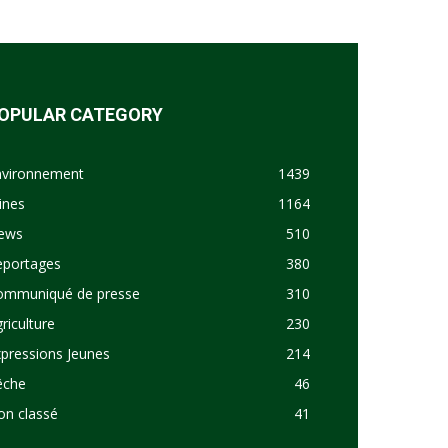
OPULAR CATEGORY
nvironnement
1439
ines
1164
ews
510
eportages
380
ommuniqué de presse
310
riculture
230
pressions Jeunes
214
êche
46
on classé
41