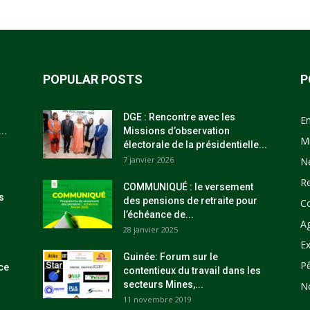
POPULAR POSTS
P
DGE : Rencontre avec les
E
..
Missions d’observation
M
électorale de la présidentielle...
7 janvier 2026
N
R
COMMUNIQUÉ : le versement
s
des pensions de retraite pour
C
l’échéance de...
Ag
28 janvier 2025
Ex
Guinée: Forum sur le
P
ce
contentieux du travail dans les
secteurs Mines,...
N
11 novembre 2019