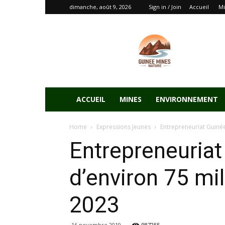
dimanche, août 9, 2026
Sign in / Join
Accueil
Mi
ACCUEIL
MINES
ENVIRONNEMENT
Home
Expressions Jeunes
Entrepreneuriat Guinée
Entrepreneuriat
d’environ 75 mil
2023
16 novembre 2019
987255