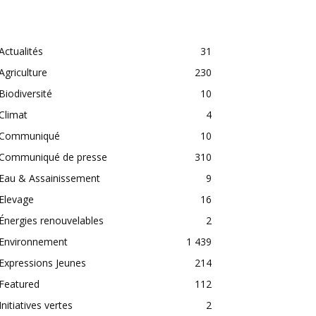
CATEGORIES
Actualités
31
Agriculture
230
Biodiversité
10
Climat
4
Communiqué
10
Communiqué de presse
310
Eau & Assainissement
9
Elevage
16
Énergies renouvelables
2
Environnement
1 439
Expressions Jeunes
214
Featured
112
Initiatives vertes
2