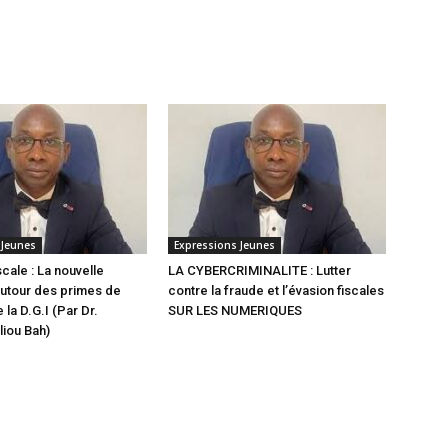
 Jeunes
Expressions Jeunes
scale : La nouvelle
LA CYBERCRIMINALITE : Lutter
utour des primes de
contre la fraude et l’évasion fiscales
 la D.G.I (Par Dr.
SUR LES NUMERIQUES
iou Bah)