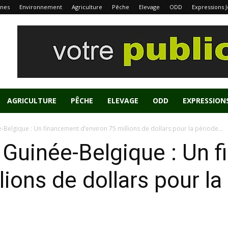
nes
Environnement
Agriculture
Pêche
Elevage
ODD
Expressions 
AGRICULTURE
PÊCHE
ELEVAGE
ODD
EXPRESSION
-Belgique : Un financement d’environ 75 millions de dollars pour la période...
 Guinée-Belgique : Un 
lions de dollars pour l