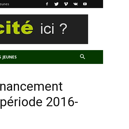
Jeunes
S JEUNES
financement
a période 2016-