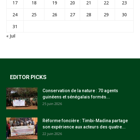
17
18
19
20
21
22
23
24
25
26
27
28
29
30
31
« Juil
EDITOR PICKS
Conservation de la nature : 70 agents
guinéens et sénégalais formés...
25 juin 2026
Réforme foncière : Timbi-Madina partage
son expérience aux acteurs des quatre...
22 juin 2026