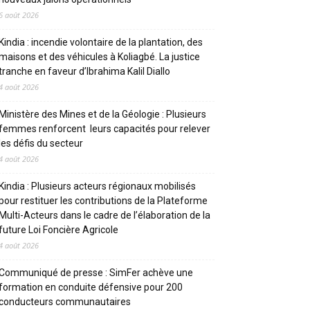
6 août 2026
Kindia : incendie volontaire de la plantation, des
maisons et des véhicules à Koliagbé. La justice
tranche en faveur d’Ibrahima Kalil Diallo
4 août 2026
Ministère des Mines et de la Géologie : Plusieurs
femmes renforcent leurs capacités pour relever
les défis du secteur
4 août 2026
Kindia : Plusieurs acteurs régionaux mobilisés
pour restituer les contributions de la Plateforme
Multi-Acteurs dans le cadre de l’élaboration de la
future Loi Foncière Agricole
4 août 2026
Communiqué de presse : SimFer achève une
formation en conduite défensive pour 200
conducteurs communautaires