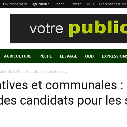
Environnement
Agriculture
Pêche
Elevage
ODD
Expressions Jeune
AGRICULTURE
PÊCHE
ELEVAGE
ODD
EXPRESSION
les : la DGE publie la liste provisoire des...
atives et communales : 
 des candidats pour les