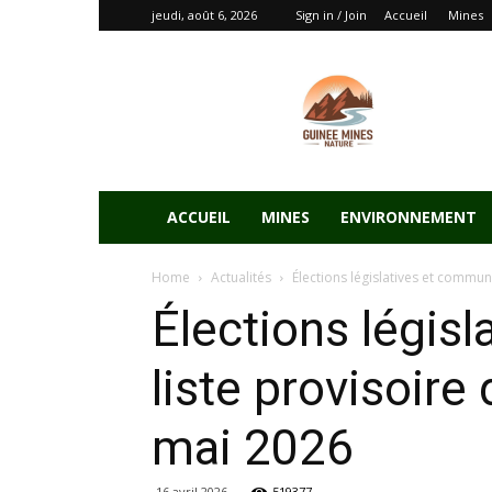
jeudi, août 6, 2026
Sign in / Join
Accueil
Mines
ACCUEIL
MINES
ENVIRONNEMENT
Home
Actualités
Élections législatives et communa
Élections législ
liste provisoire
mai 2026
16 avril 2026
519377