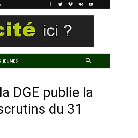
s
S JEUNES
la DGE publie la
 scrutins du 31