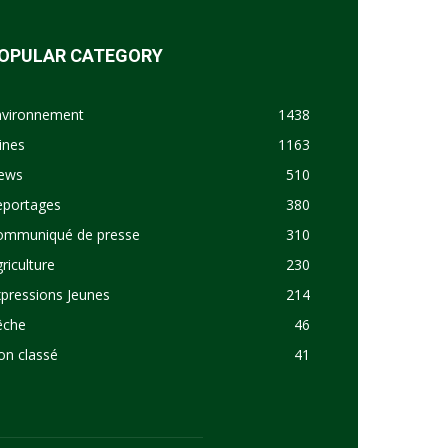
OPULAR CATEGORY
nvironnement
1438
ines
1163
ews
510
eportages
380
ommuniqué de presse
310
riculture
230
pressions Jeunes
214
êche
46
on classé
41