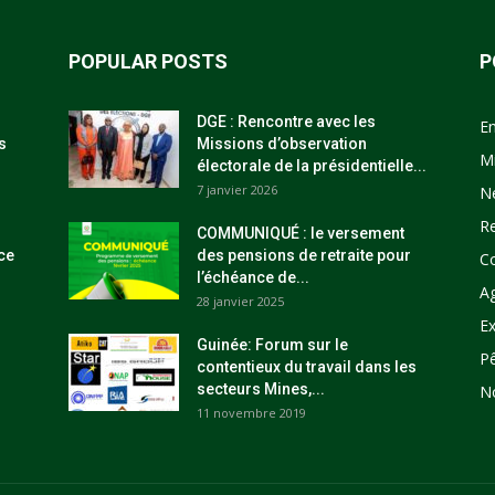
POPULAR POSTS
P
DGE : Rencontre avec les
E
s
Missions d’observation
M
électorale de la présidentielle...
7 janvier 2026
N
R
COMMUNIQUÉ : le versement
ce
des pensions de retraite pour
C
l’échéance de...
Ag
28 janvier 2025
Ex
Guinée: Forum sur le
P
contentieux du travail dans les
secteurs Mines,...
N
11 novembre 2019