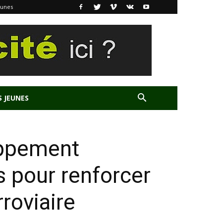
eunes
S JEUNES
oppement
s pour renforcer
rroviaire