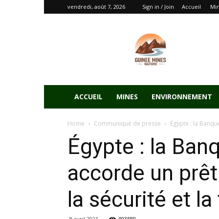
vendredi, août 7, 2026
Sign in / Join
Accueil
Mi
ACCUEIL
MINES
ENVIRONNEMENT
Home
Communiqué de presse
Égypte : la Banqu
Égypte : la Ban
accorde un prêt
la sécurité et la
8 avril 2021
393589