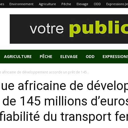
nes
Environnement
Agriculture
Pêche
Elevage
ODD
Expressions J
AGRICULTURE
PÊCHE
ELEVAGE
ODD
EXPRESSION
e africaine de développement accorde un prêt de 145...
que africaine de dével
 de 145 millions d’euro
 fiabilité du transport fe