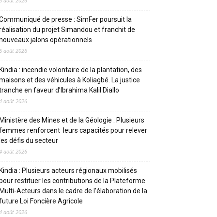
6 août 2026
Communiqué de presse : SimFer poursuit la
réalisation du projet Simandou et franchit de
nouveaux jalons opérationnels
6 août 2026
Kindia : incendie volontaire de la plantation, des
maisons et des véhicules à Koliagbé. La justice
tranche en faveur d’Ibrahima Kalil Diallo
4 août 2026
Ministère des Mines et de la Géologie : Plusieurs
femmes renforcent leurs capacités pour relever
les défis du secteur
4 août 2026
Kindia : Plusieurs acteurs régionaux mobilisés
pour restituer les contributions de la Plateforme
Multi-Acteurs dans le cadre de l’élaboration de la
future Loi Foncière Agricole
4 août 2026