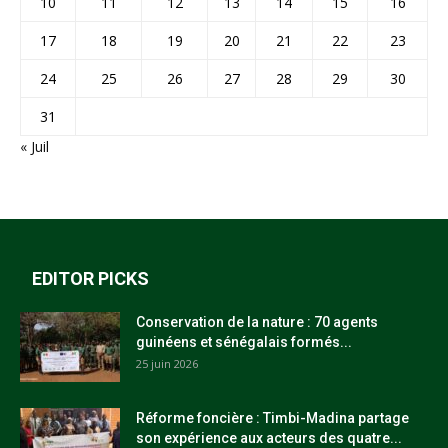
10
11
12
13
14
15
16
17
18
19
20
21
22
23
24
25
26
27
28
29
30
31
« Juil
EDITOR PICKS
Conservation de la nature : 70 agents
guinéens et sénégalais formés...
25 juin 2026
Réforme foncière : Timbi-Madina partage
son expérience aux acteurs des quatre...