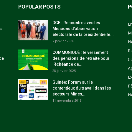
POPULAR POSTS
P
DGE : Rencontre avec les
E
s
Missions d’observation
M
électorale de la présidentielle...
7 janvier 2026
N
R
COMMUNIQUÉ : le versement
ce
des pensions de retraite pour
C
l’échéance de...
Ag
28 janvier 2025
Ex
Guinée: Forum sur le
P
contentieux du travail dans les
secteurs Mines,...
N
11 novembre 2019