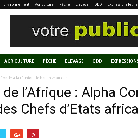
Environnement
Agriculture
Pêche
Elevage
ODD
Expressions Jeune
AGRICULTURE
PÊCHE
ELEVAGE
ODD
EXPRESSION
Condé à la réunion de haut niveau des...
e l’Afrique : Alpha Co
des Chefs d’Etats afric
er