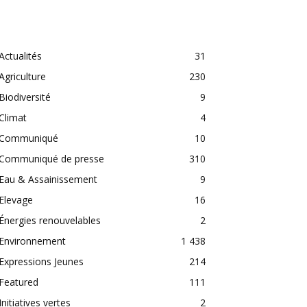
CATEGORIES
Actualités
31
Agriculture
230
Biodiversité
9
Climat
4
Communiqué
10
Communiqué de presse
310
Eau & Assainissement
9
Elevage
16
Énergies renouvelables
2
Environnement
1 438
Expressions Jeunes
214
Featured
111
Initiatives vertes
2