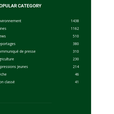
OPULAR CATEGORY
nvironnement
1438
ines
1162
ews
510
eportages
380
ommuniqué de presse
310
riculture
230
pressions Jeunes
214
êche
46
on classé
41