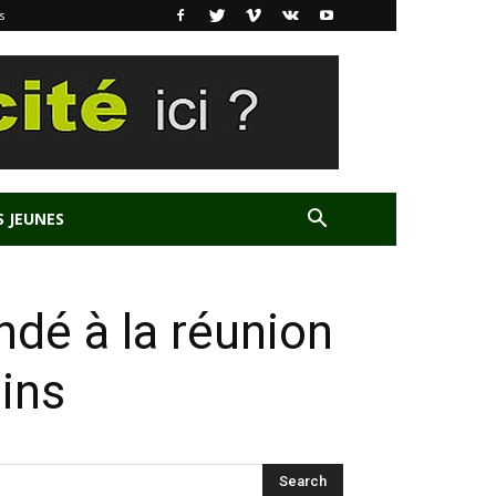
s
S JEUNES
ndé à la réunion
ains