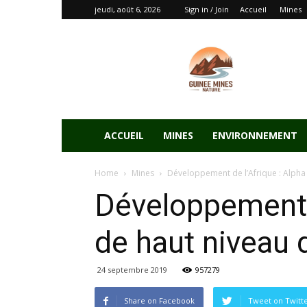
jeudi, août 6, 2026
Sign in / Join
Accueil
Mines
ACCUEIL
MINES
ENVIRONNEMENT
Home
Mines
Développement de l’Afrique : Alpha 
Développement d
de haut niveau 
24 septembre 2019
957279
Share on Facebook
Tweet on Twitt