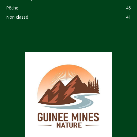
Pêche
46
Non classé
41