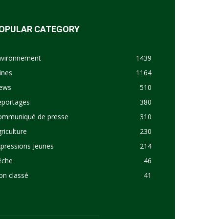
OPULAR CATEGORY
nvironnement
1439
ines
1164
ews
510
eportages
380
ommuniqué de presse
310
riculture
230
pressions Jeunes
214
êche
46
on classé
41