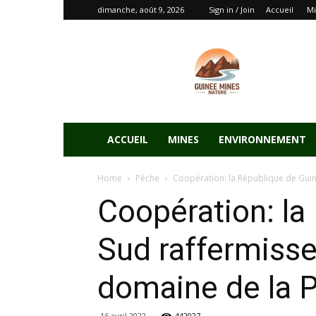
dimanche, août 9, 2026
Sign in / Join
Accueil
Mi
ACCUEIL
MINES
ENVIRONNEMENT
Home
Pêche
Coopération: la République de Guiné
Coopération: la
Sud raffermissen
domaine de la 
16 avril 2022
442027