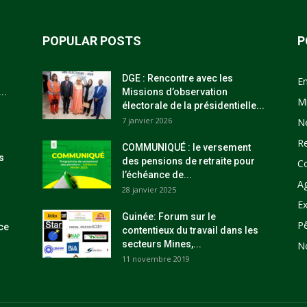
POPULAR POSTS
P
DGE : Rencontre avec les
E
..
Missions d’observation
M
électorale de la présidentielle...
7 janvier 2026
N
R
COMMUNIQUÉ : le versement
s
des pensions de retraite pour
C
l’échéance de...
Ag
28 janvier 2025
Ex
Guinée: Forum sur le
P
ce
contentieux du travail dans les
secteurs Mines,...
N
11 novembre 2019