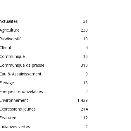
CATEGORIES
Actualités
31
Agriculture
230
Biodiversité
10
Climat
4
Communiqué
10
Communiqué de presse
310
Eau & Assainissement
9
Elevage
16
Énergies renouvelables
2
Environnement
1 439
Expressions Jeunes
214
Featured
112
Initiatives vertes
2