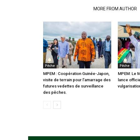
RELATED ARTICLES
MORE FROM AUTHOR
Pêche
Pêche
MPEM : Coopération Guinée-Japon,
MPEM: Le M
visite de terrain pour l’amarrage des
lance offic
futures vedettes de surveillance
vulgarisati
des pêches.