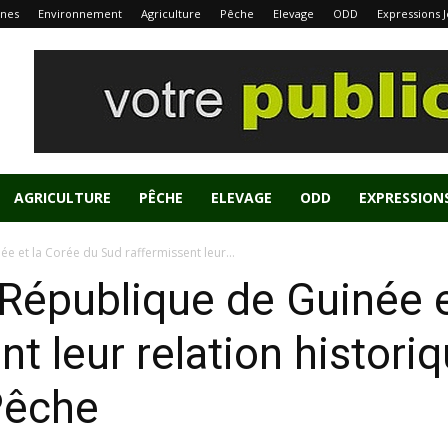
nes
Environnement
Agriculture
Pêche
Elevage
ODD
Expressions 
AGRICULTURE
PÊCHE
ELEVAGE
ODD
EXPRESSION
e et la Corée du Sud raffermissent leur...
 République de Guinée e
t leur relation histori
Pêche