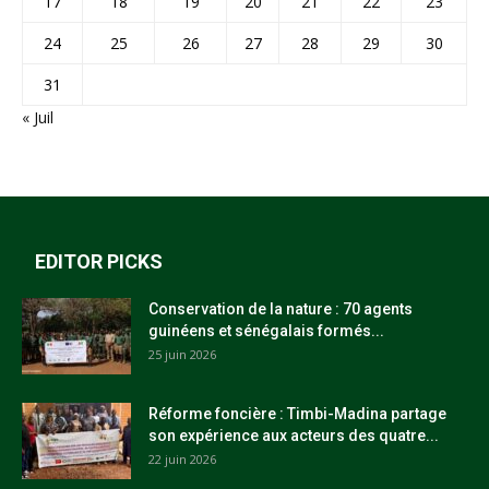
17
18
19
20
21
22
23
24
25
26
27
28
29
30
31
« Juil
EDITOR PICKS
Conservation de la nature : 70 agents
guinéens et sénégalais formés...
25 juin 2026
Réforme foncière : Timbi-Madina partage
son expérience aux acteurs des quatre...
22 juin 2026