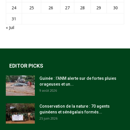
24
25
26
27
28
29
30
31
« Juil
EDITOR PICKS
Guinée : l’ANM alerte sur de fortes pluies
orageuses et un...
9 août 2026
Conservation de la nature : 70 agents
guinéens et sénégalais formés...
25 juin 2026