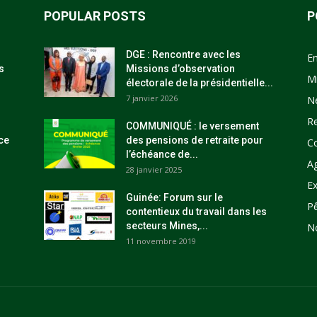
POPULAR POSTS
P
DGE : Rencontre avec les
E
s
Missions d’observation
M
électorale de la présidentielle...
7 janvier 2026
N
R
COMMUNIQUÉ : le versement
ce
des pensions de retraite pour
C
l’échéance de...
Ag
28 janvier 2025
Ex
Guinée: Forum sur le
P
contentieux du travail dans les
secteurs Mines,...
N
11 novembre 2019