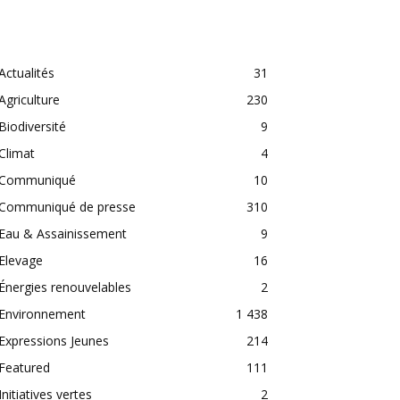
CATEGORIES
Actualités
31
Agriculture
230
Biodiversité
9
Climat
4
Communiqué
10
Communiqué de presse
310
Eau & Assainissement
9
Elevage
16
Énergies renouvelables
2
Environnement
1 438
Expressions Jeunes
214
Featured
111
Initiatives vertes
2