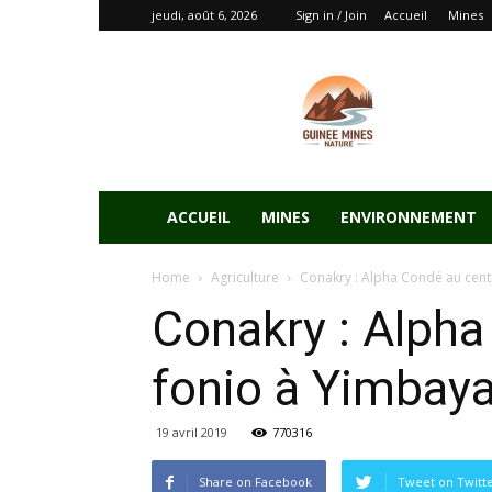
jeudi, août 6, 2026
Sign in / Join
Accueil
Mines
ACCUEIL
MINES
ENVIRONNEMENT
Home
Agriculture
Conakry : Alpha Condé au cent
Conakry : Alpha
fonio à Yimbay
19 avril 2019
770316
Share on Facebook
Tweet on Twitt