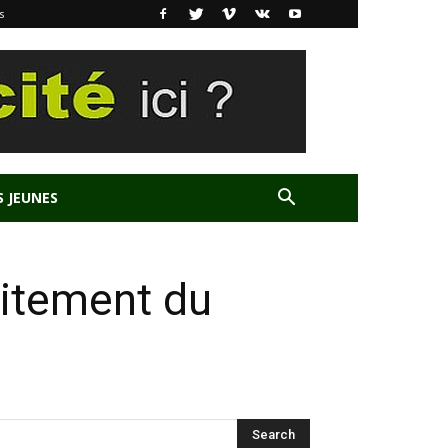
s
S JEUNES
aitement du