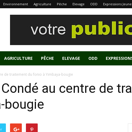
Environnement
Agriculture
Pêche
Elevage
ODD
Expressions Jeune
AGRICULTURE
PÊCHE
ELEVAGE
ODD
EXPRESSION
re de traitement du fonio à Yimbaya-bougie
 Condé au centre de tr
a-bougie
er