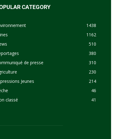
OPULAR CATEGORY
nvironnement
1438
ines
1162
ews
510
eportages
380
ommuniqué de presse
310
riculture
230
pressions Jeunes
214
êche
46
on classé
41