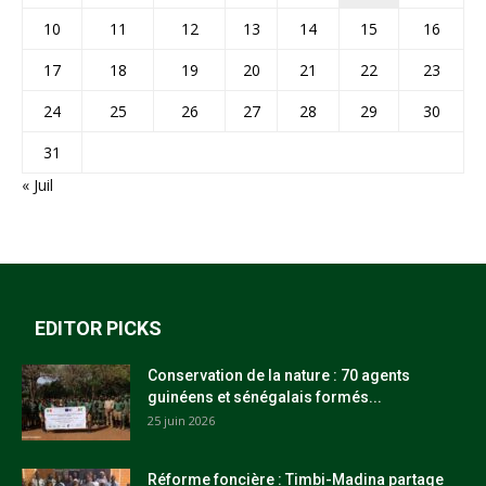
10
11
12
13
14
15
16
17
18
19
20
21
22
23
24
25
26
27
28
29
30
31
« Juil
EDITOR PICKS
Conservation de la nature : 70 agents
guinéens et sénégalais formés...
25 juin 2026
Réforme foncière : Timbi-Madina partage