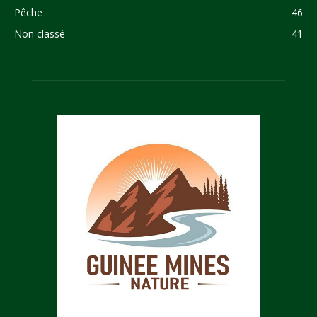
Pêche
46
Non classé
41