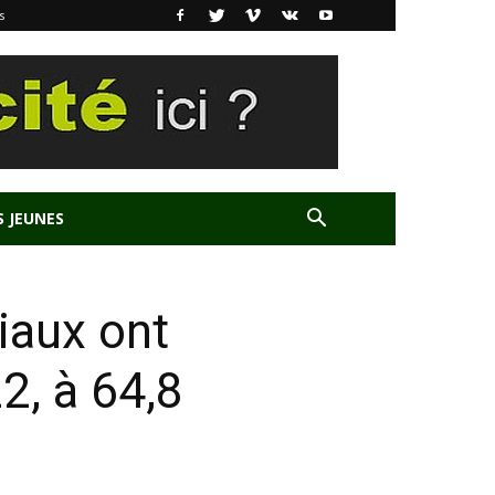
s
S JEUNES
iaux ont
2, à 64,8