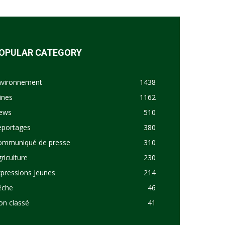
OPULAR CATEGORY
nvironnement
1438
ines
1162
ews
510
eportages
380
ommuniqué de presse
310
riculture
230
pressions Jeunes
214
êche
46
on classé
41