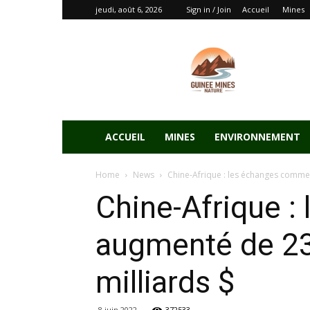
jeudi, août 6, 2026
Sign in / Join
Accueil
Mines
ACCUEIL
MINES
ENVIRONNEMENT
Home
News
Chine-Afrique : les échanges comme
Chine-Afrique 
augmenté de 23%
milliards $
8 juin 2022
372533