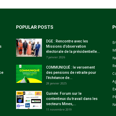
POPULAR POSTS
P
DGE : Rencontre avec les
E
s
Missions d’observation
M
électorale de la présidentielle...
7 janvier 2026
N
R
COMMUNIQUÉ : le versement
ce
des pensions de retraite pour
C
l’échéance de...
Ag
28 janvier 2025
Ex
Guinée: Forum sur le
P
contentieux du travail dans les
secteurs Mines,...
N
11 novembre 2019