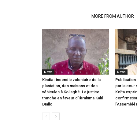
RELATED ARTICLES
MORE FROM AUTHOR
News
News
Kindia : incendie volontaire de la
Publication 
plantation, des maisons et des
par la cour
véhicules à Koliagbé. La justice
Keïta expri
tranche en faveur d’Ibrahima Kalil
confirmatio
Diallo
l’Assemblée