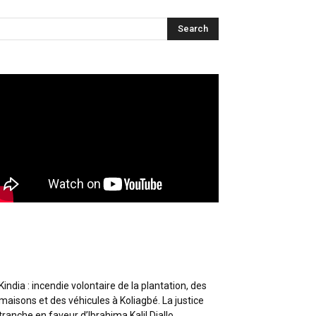
Articles récents
Kindia : incendie volontaire de la plantation, des
maisons et des véhicules à Koliagbé. La justice
tranche en faveur d’Ibrahima Kalil Diallo