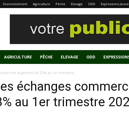
Environnement
Agriculture
Pêche
Elevage
ODD
Expressions Jeune
AGRICULTURE
PÊCHE
ELEVAGE
ODD
EXPRESSION
rciaux ont augmenté de 23% au 1er trimestre...
: les échanges commerc
 au 1er trimestre 202