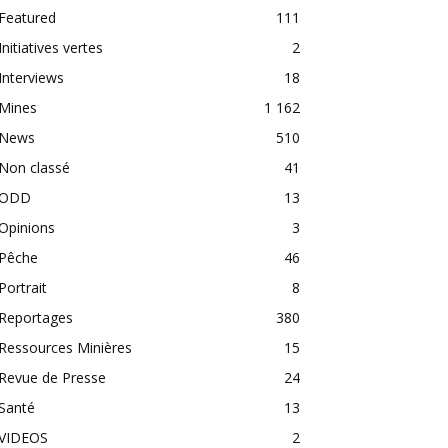
Featured
111
Initiatives vertes
2
Interviews
18
Mines
1 162
News
510
Non classé
41
ODD
13
Opinions
3
Pêche
46
Portrait
8
Reportages
380
Ressources Minières
15
Revue de Presse
24
Santé
13
VIDEOS
2