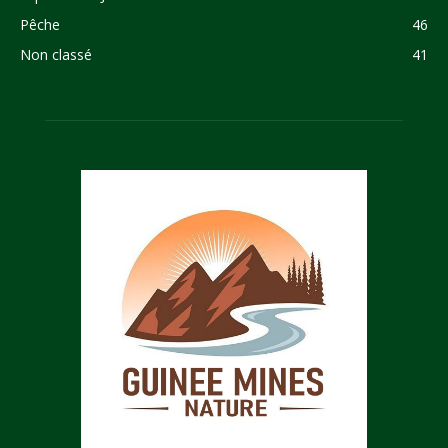
Pêche
46
Non classé
41