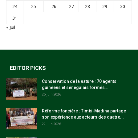
24
25
26
27
28
29
30
31
« Juil
EDITOR PICKS
Conservation de la nature : 70 agents
guinéens et sénégalais formés...
25 juin 2026
Réforme foncière : Timbi-Madina partage
son expérience aux acteurs des quatre...
22 juin 2026