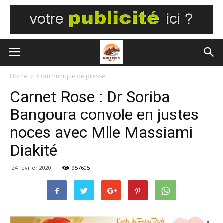
Home
Communiqué de presse
Carnet Rose : Dr Soriba
Bangoura convole en justes
noces avec Mlle Massiami
Diakité
24 février 2020
957605