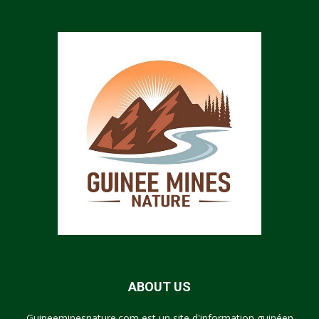
ABOUT US
Guineeminesnature.com est un site d'information guinéen