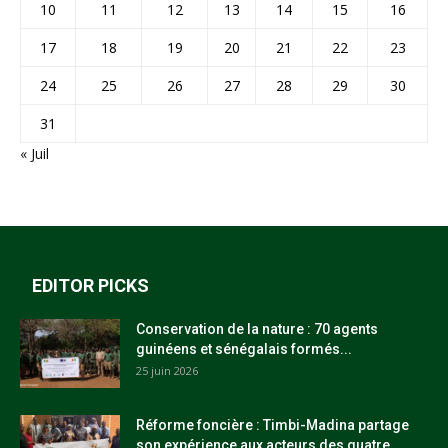
10
11
12
13
14
15
16
17
18
19
20
21
22
23
24
25
26
27
28
29
30
31
« Juil
EDITOR PICKS
Conservation de la nature : 70 agents
guinéens et sénégalais formés...
25 juin 2026
Réforme foncière : Timbi-Madina partage
son expérience aux acteurs des quatre...