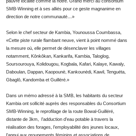
pauvre localité comme la nôtre. Grand merci au consortium
SMB-Winning et à ses alliés pour ce geste magnanime en
direction de notre communauté…»
Selon le chef secteur de Kambia, Younoussa Coumbassa,
«Cette piste rurale flambant neuve, vient à point nommé dans
la mesure où, elle permet de désenclaver les villages
notamment, Kônkôkan, Kankarifa, Kambia, Taloglog,
Soursourouya, Kolidougou, Kogbala, Kafari, Kalaye, Kawaly,
Daboulan, Dappan, Kaopounè, Kankounèdi, Kawil, Tenguéta,
Gbaglô, Kandomba et Guilléré.»
Dans un mémo adressé à la SMB, les habitants du secteur
Kambia ont sollicité auprès des responsables du Consortium
SMB-Winning, le reprofilage de la route Bowal-Guilléré,
distante de 3km, l’adduction d’eau potable à travers la
réalisation des forages, l’employabilité des jeunes locaux,
l’appui aux groupements féminins et associations de