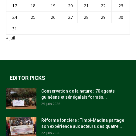
17
18
19
20
21
22
23
24
25
26
27
28
29
30
31
« Juil
EDITOR PICKS
Conservation de la nature : 70 agents
guinéens et sénégalais formés...
25 juin 2026
Réforme foncière : Timbi-Madina partage
son expérience aux acteurs des quatre...
22 juin 2026