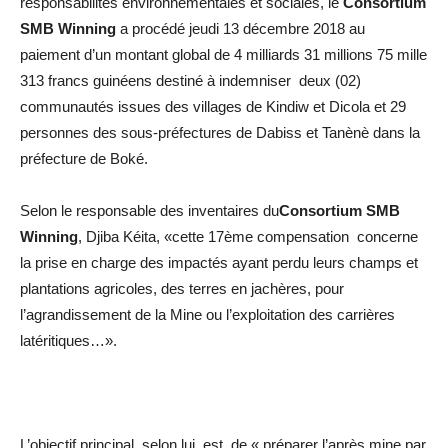
responsabilités environnementales et sociales, le
Consortium
SMB Winning
a procédé jeudi 13 décembre 2018 au
paiement d’un montant global de 4 milliards 31 millions 75 mille
313 francs guinéens destiné à indemniser deux (02)
communautés issues des villages de Kindiw et Dicola et 29
personnes des sous-préfectures de Dabiss et Tanènè dans la
préfecture de Boké.
Selon le responsable des inventaires du
Consortium SMB
Winning
, Djiba Kéita, «cette 17ème compensation concerne
la prise en charge des impactés ayant perdu leurs champs et
plantations agricoles, des terres en jachères, pour
l’agrandissement de la Mine ou l’exploitation des carrières
latéritiques…».
L’objectif principal, selon lui, est de « préparer l’après mine par