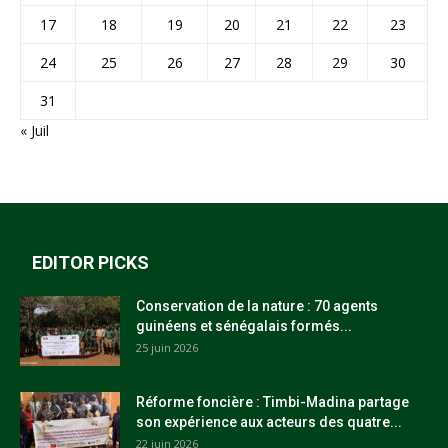
17
18
19
20
21
22
23
24
25
26
27
28
29
30
31
« Juil
EDITOR PICKS
Conservation de la nature : 70 agents
guinéens et sénégalais formés...
25 juin 2026
Réforme foncière : Timbi-Madina partage
son expérience aux acteurs des quatre...
22 juin 2026