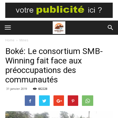
Home
Mines
Boké: Le consortium SMB-
Winning fait face aux
préoccupations des
communautés
31 janvier 2019
682228