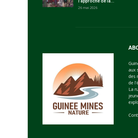
l’approche de la...
26 mai 2026
AB
Guin
aux 
des 
de l
La r
jeun
expl
Cont