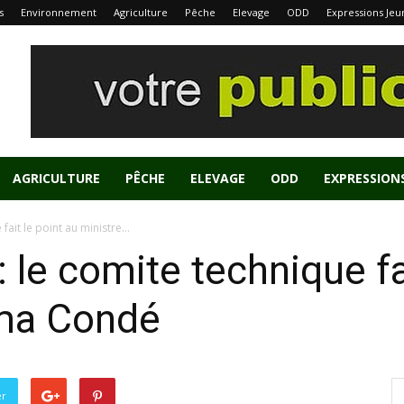
s
Environnement
Agriculture
Pêche
Elevage
ODD
Expressions Jeu
AGRICULTURE
PÊCHE
ELEVAGE
ODD
EXPRESSION
fait le point au ministre...
 : le comite technique fa
éma Condé
er