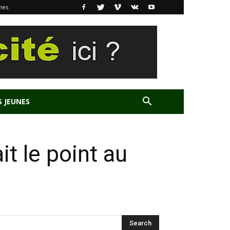
nes
S JEUNES
it le point au