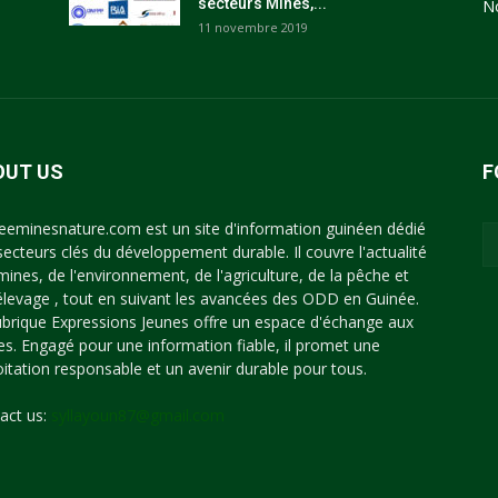
secteurs Mines,...
N
11 novembre 2019
OUT US
F
eeminesnature.com est un site d'information guinéen dédié
secteurs clés du développement durable. Il couvre l'actualité
mines, de l'environnement, de l'agriculture, de la pêche et
'élevage , tout en suivant les avancées des ODD en Guinée.
ubrique Expressions Jeunes offre un espace d'échange aux
es. Engagé pour une information fiable, il promet une
oitation responsable et un avenir durable pour tous.
act us:
syllayoun87@gmail.com