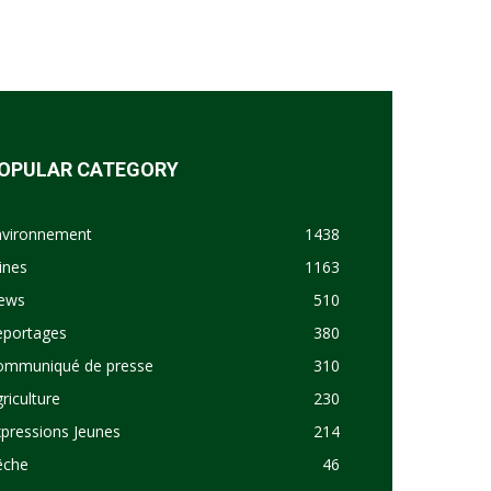
OPULAR CATEGORY
nvironnement
1438
ines
1163
ews
510
eportages
380
ommuniqué de presse
310
riculture
230
pressions Jeunes
214
êche
46