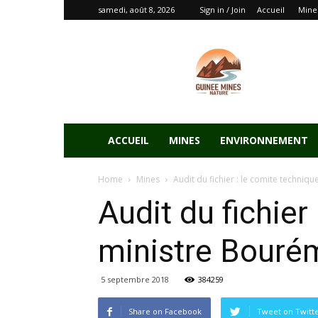
samedi, août 8, 2026
Sign in / Join
Accueil
Mine
ACCUEIL
MINES
ENVIRONNEMENT
Home
Mines
Audit du fichier : le comite technique 
Audit du fichier
ministre Bour
5 septembre 2018
384259
Share on Facebook
Tweet on Twitt