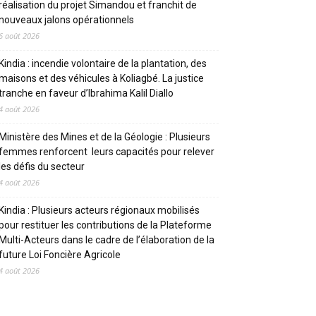
réalisation du projet Simandou et franchit de
nouveaux jalons opérationnels
6 août 2026
Kindia : incendie volontaire de la plantation, des
maisons et des véhicules à Koliagbé. La justice
tranche en faveur d’Ibrahima Kalil Diallo
4 août 2026
Ministère des Mines et de la Géologie : Plusieurs
femmes renforcent leurs capacités pour relever
les défis du secteur
4 août 2026
Kindia : Plusieurs acteurs régionaux mobilisés
pour restituer les contributions de la Plateforme
Multi-Acteurs dans le cadre de l’élaboration de la
future Loi Foncière Agricole
4 août 2026