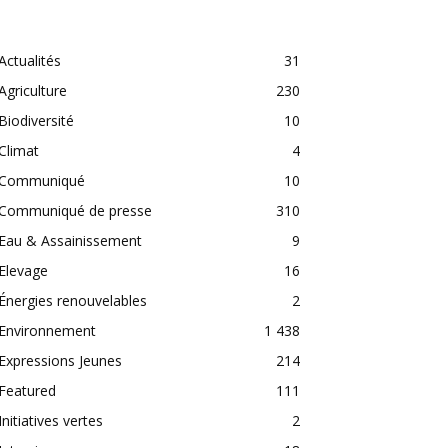
CATEGORIES
Actualités
31
Agriculture
230
Biodiversité
10
Climat
4
Communiqué
10
Communiqué de presse
310
Eau & Assainissement
9
Elevage
16
Énergies renouvelables
2
Environnement
1 438
Expressions Jeunes
214
Featured
111
Initiatives vertes
2