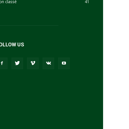
on classé
41
OLLOW US