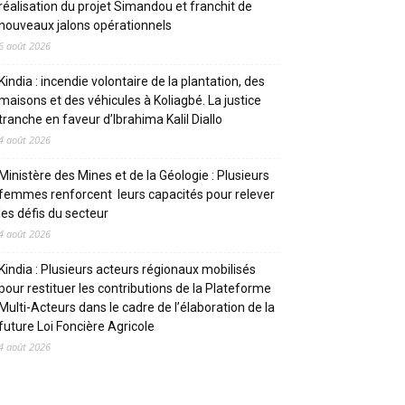
réalisation du projet Simandou et franchit de
nouveaux jalons opérationnels
6 août 2026
Kindia : incendie volontaire de la plantation, des
maisons et des véhicules à Koliagbé. La justice
tranche en faveur d’Ibrahima Kalil Diallo
4 août 2026
Ministère des Mines et de la Géologie : Plusieurs
femmes renforcent leurs capacités pour relever
les défis du secteur
4 août 2026
Kindia : Plusieurs acteurs régionaux mobilisés
pour restituer les contributions de la Plateforme
Multi-Acteurs dans le cadre de l’élaboration de la
future Loi Foncière Agricole
4 août 2026