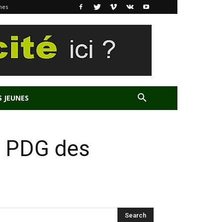
nes
S JEUNES
es PDG des