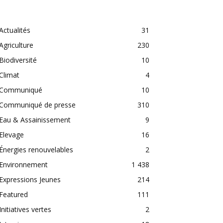
CATEGORIES
Actualités
31
Agriculture
230
Biodiversité
10
Climat
4
Communiqué
10
Communiqué de presse
310
Eau & Assainissement
9
Elevage
16
Énergies renouvelables
2
Environnement
1 438
Expressions Jeunes
214
Featured
111
Initiatives vertes
2