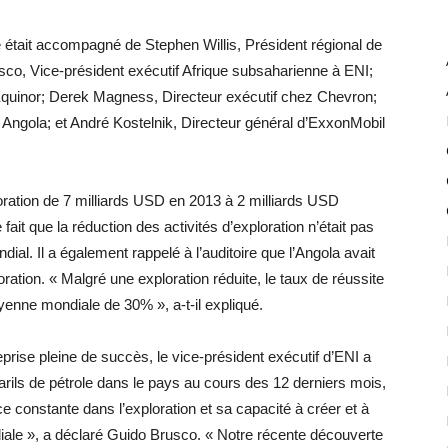
était accompagné de Stephen Willis, Président régional de
co, Vice-président exécutif Afrique subsaharienne à ENI;
 Equinor; Derek Magness, Directeur exécutif chez Chevron;
l Angola; et André Kostelnik, Directeur général d’ExxonMobil
oration de 7 milliards USD en 2013 à 2 milliards USD
 fait que la réduction des activités d’exploration n’était pas
ial. Il a également rappelé à l’auditoire que l’Angola avait
ration. « Malgré une exploration réduite, le taux de réussite
enne mondiale de 30% », a-t-il expliqué.
prise pleine de succès, le vice-président exécutif d’ENI a
arils de pétrole dans le pays au cours des 12 derniers mois,
constante dans l’exploration et sa capacité à créer et à
diale », a déclaré Guido Brusco. « Notre récente découverte