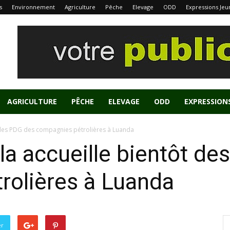
s
Environnement
Agriculture
Pêche
Elevage
ODD
Expressions Jeu
AGRICULTURE
PÊCHE
ELEVAGE
ODD
EXPRESSION
t des PDG des compagnies pétrolières à Luanda
ola accueille bientôt d
rolières à Luanda
er