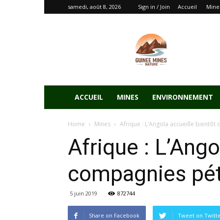
samedi, août 8, 2026
Sign in / Join
Accueil
Mine
ACCUEIL
MINES
ENVIRONNEMENT
Home
Mines
Afrique : L’Angola accueille bientô
Afrique : L’Ang
compagnies pét
5 juin 2019
872744
Share on Facebook
Tweet on Twitt