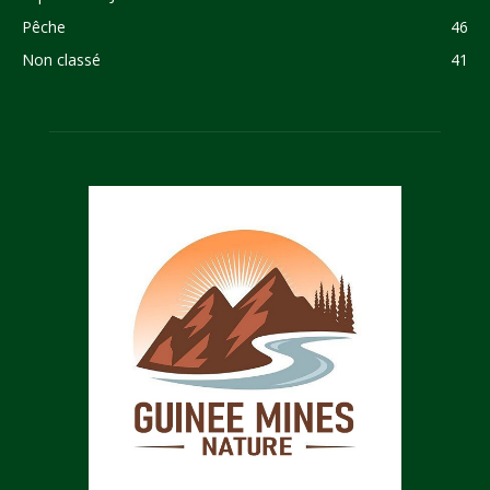
Pêche
46
Non classé
41