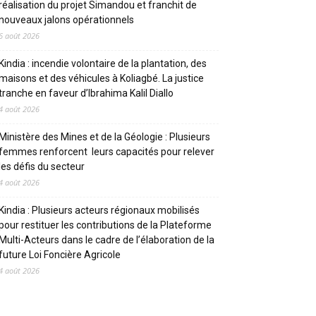
réalisation du projet Simandou et franchit de
nouveaux jalons opérationnels
6 août 2026
Kindia : incendie volontaire de la plantation, des
maisons et des véhicules à Koliagbé. La justice
tranche en faveur d’Ibrahima Kalil Diallo
4 août 2026
Ministère des Mines et de la Géologie : Plusieurs
femmes renforcent leurs capacités pour relever
les défis du secteur
4 août 2026
Kindia : Plusieurs acteurs régionaux mobilisés
pour restituer les contributions de la Plateforme
Multi-Acteurs dans le cadre de l’élaboration de la
future Loi Foncière Agricole
4 août 2026