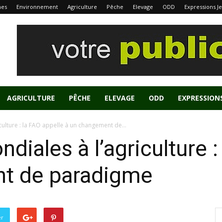
nes
Environnement
Agriculture
Pêche
Elevage
ODD
Expressions J
AGRICULTURE
PÊCHE
ELEVAGE
ODD
EXPRESSION
culture : la FAO appelle à un changement de...
iales à l’agriculture :
t de paradigme
er