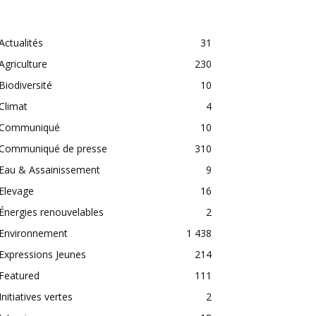
CATEGORIES
Actualités
31
Agriculture
230
Biodiversité
10
Climat
4
Communiqué
10
Communiqué de presse
310
Eau & Assainissement
9
Elevage
16
Énergies renouvelables
2
Environnement
1 438
Expressions Jeunes
214
Featured
111
Initiatives vertes
2