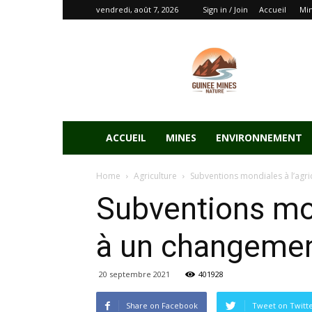
vendredi, août 7, 2026
Sign in / Join
Accueil
Mi
ACCUEIL
MINES
ENVIRONNEMENT
Home
Agriculture
Subventions mondiales à l’agri
Subventions mond
à un changemen
20 septembre 2021
401928
Share on Facebook
Tweet on Twitt