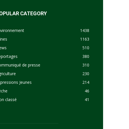
OPULAR CATEGORY
nvironnement
1438
ines
1163
ews
510
eportages
380
ommuniqué de presse
310
riculture
230
pressions Jeunes
214
êche
46
on classé
41