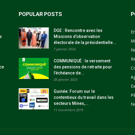
POPULAR POSTS
P
DGE : Rencontre avec les
E
s
Missions d’observation
M
électorale de la présidentielle...
7 janvier 2026
N
R
COMMUNIQUÉ : le versement
ce
des pensions de retraite pour
C
l’échéance de...
Ag
28 janvier 2025
Ex
Guinée: Forum sur le
P
contentieux du travail dans les
secteurs Mines,...
N
11 novembre 2019