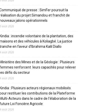
6 août 2026
Communiqué de presse : SimFer poursuit la
réalisation du projet Simandou et franchit de
nouveaux jalons opérationnels
6 août 2026
Kindia : incendie volontaire de la plantation, des
maisons et des véhicules à Koliagbé. La justice
tranche en faveur d’Ibrahima Kalil Diallo
4 août 2026
Ministère des Mines et de la Géologie : Plusieurs
femmes renforcent leurs capacités pour relever
les défis du secteur
4 août 2026
Kindia : Plusieurs acteurs régionaux mobilisés
pour restituer les contributions de la Plateforme
Multi-Acteurs dans le cadre de l’élaboration de la
future Loi Foncière Agricole
4 août 2026