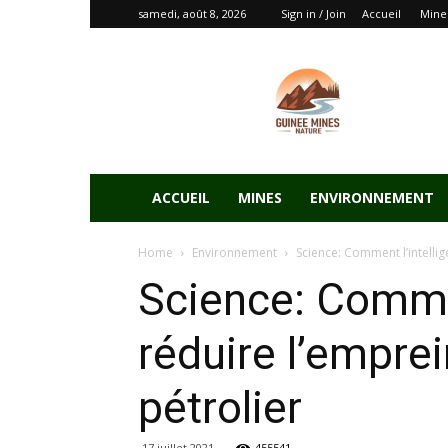
samedi, août 8, 2026
Sign in / Join
Accueil
Mine
ACCUEIL
MINES
ENVIRONNEMENT
Home
Environnement
Science: Comment l’intellig
Science: Comment
réduire l’empre
pétrolier
17 juillet 2021
455541