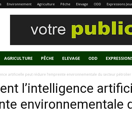
s
Environnement
Agriculture
Pêche
Elevage
ODD
Expressions Jeu
AGRICULTURE
PÊCHE
ELEVAGE
ODD
EXPRESSION
ence artificielle peut réduire l’empreinte environnementale du secteur pétrolier
 l’intelligence artific
inte environnementale 