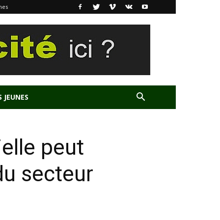
nes
S JEUNES
ielle peut
du secteur