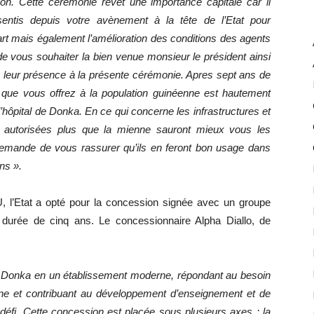
ion. Cette cérémonie revêt une importance capitale car il
sentis depuis votre avènement à la tête de l’Etat pour
art mais également l’amélioration des conditions des agents
 de vous souhaiter la bien venue monsieur le président ainsi
e leur présence à la présente cérémonie. Apres sept ans de
u que vous offrez à la population guinéenne est hautement
 l’hôpital de Donka. En ce qui concerne les infrastructures et
s autorisées plus que la mienne sauront mieux vous les
e demande de vous rassurer qu’ils en feront bon usage dans
ns ».
, l’Etat a opté pour la concession signée avec un groupe
 durée de cinq ans. Le concessionnaire Alpha Diallo, de
onal Donka en un établissement moderne, répondant au besoin
nne et contribuant au développement d’enseignement et de
éfi. Cette concession est placée sous plusieurs axes : la