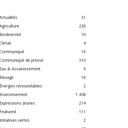
CATEGORIES
Actualités
31
Agriculture
230
Biodiversité
10
Climat
4
Communiqué
10
Communiqué de presse
310
Eau & Assainissement
9
Elevage
16
Énergies renouvelables
2
Environnement
1 438
Expressions Jeunes
214
Featured
111
Initiatives vertes
2