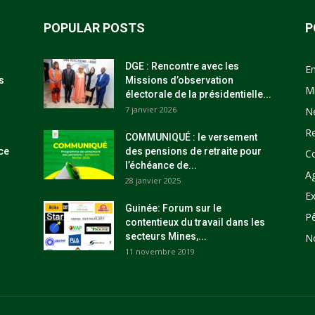
POPULAR POSTS
P
DGE : Rencontre avec les
E
s
Missions d’observation
M
électorale de la présidentielle...
7 janvier 2026
N
R
COMMUNIQUÉ : le versement
ce
des pensions de retraite pour
C
l’échéance de...
Ag
28 janvier 2025
Ex
Guinée: Forum sur le
P
contentieux du travail dans les
secteurs Mines,...
N
11 novembre 2019