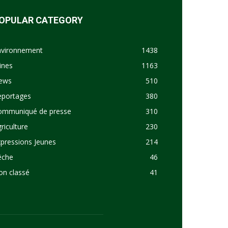
OPULAR CATEGORY
nvironnement
1438
ines
1163
ews
510
eportages
380
ommuniqué de presse
310
riculture
230
pressions Jeunes
214
êche
46
on classé
41