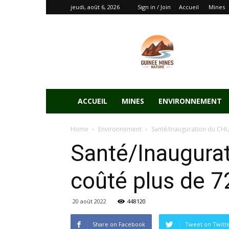
jeudi, août 6, 2026
Sign in / Join
Accueil
Mines
ACCUEIL
MINES
ENVIRONNEMENT
Home
Environnement
Santé/Inauguration du CHU 
Santé/Inaugurat
coûté plus de 72
20 août 2022
448120
Share on Facebook
Tweet on Twitt