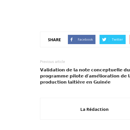
SHARE
Facebook
Twitter
Previous article
𝗩𝗮𝗹𝗶𝗱𝗮𝘁𝗶𝗼𝗻 𝗱𝗲 𝗹𝗮 𝗻𝗼𝘁𝗲 𝗰𝗼𝗻𝗰𝗲𝗽𝘁𝘂𝗲𝗹𝗹𝗲 𝗱𝘂
𝗽𝗿𝗼𝗴𝗿𝗮𝗺𝗺𝗲 𝗽𝗶𝗹𝗼𝘁𝗲 𝗱’𝗮𝗺𝗲́𝗹𝗶𝗼𝗿𝗮𝘁𝗶𝗼𝗻 𝗱𝗲 𝗹
𝗽𝗿𝗼𝗱𝘂𝗰𝘁𝗶𝗼𝗻 𝗹𝗮𝗶𝘁𝗶𝗲̀𝗿𝗲 𝗲𝗻 𝗚𝘂𝗶𝗻𝗲́𝗲
La Rédaction