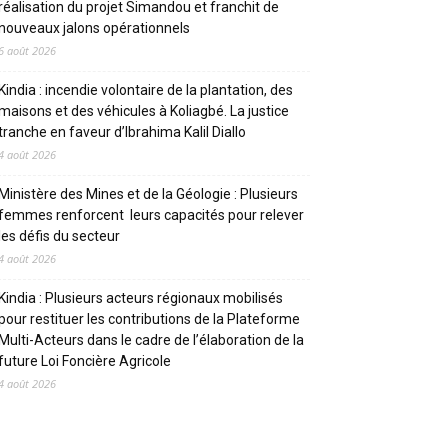
réalisation du projet Simandou et franchit de
nouveaux jalons opérationnels
6 août 2026
Kindia : incendie volontaire de la plantation, des
maisons et des véhicules à Koliagbé. La justice
tranche en faveur d’Ibrahima Kalil Diallo
4 août 2026
Ministère des Mines et de la Géologie : Plusieurs
femmes renforcent leurs capacités pour relever
les défis du secteur
4 août 2026
Kindia : Plusieurs acteurs régionaux mobilisés
pour restituer les contributions de la Plateforme
Multi-Acteurs dans le cadre de l’élaboration de la
future Loi Foncière Agricole
4 août 2026