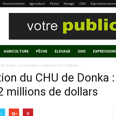
Environnement
Agriculture
Pêche
Elevage
ODD
Expressions Jeune
AGRICULTURE
PÊCHE
ELEVAGE
ODD
EXPRESSION
de Donka : La rénovation a coûté plus de 72 millions...
ion du CHU de Donka : 
 millions de dollars
er