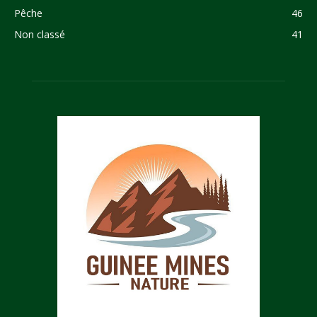
Pêche
46
Non classé
41