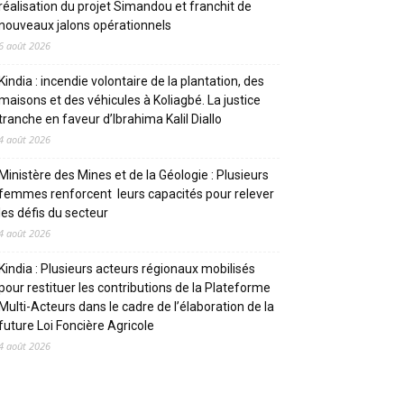
réalisation du projet Simandou et franchit de
nouveaux jalons opérationnels
6 août 2026
Kindia : incendie volontaire de la plantation, des
maisons et des véhicules à Koliagbé. La justice
tranche en faveur d’Ibrahima Kalil Diallo
4 août 2026
Ministère des Mines et de la Géologie : Plusieurs
femmes renforcent leurs capacités pour relever
les défis du secteur
4 août 2026
Kindia : Plusieurs acteurs régionaux mobilisés
pour restituer les contributions de la Plateforme
Multi-Acteurs dans le cadre de l’élaboration de la
future Loi Foncière Agricole
4 août 2026