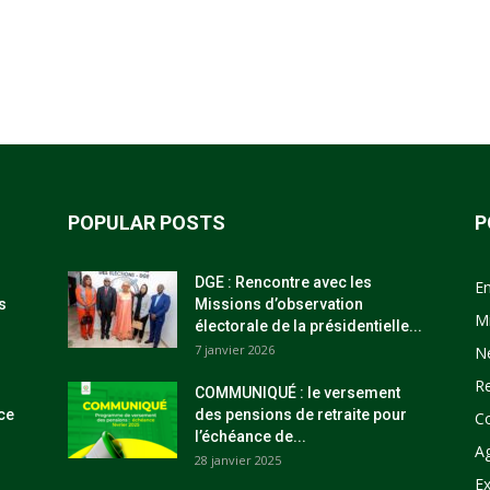
POPULAR POSTS
P
DGE : Rencontre avec les
E
s
Missions d’observation
M
électorale de la présidentielle...
7 janvier 2026
N
R
COMMUNIQUÉ : le versement
ce
des pensions de retraite pour
C
l’échéance de...
Ag
28 janvier 2025
Ex