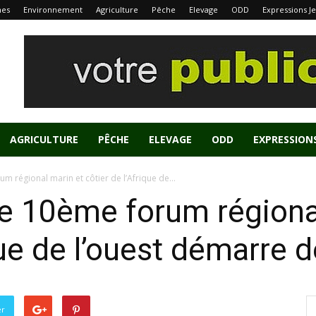
nes
Environnement
Agriculture
Pêche
Elevage
ODD
Expressions J
AGRICULTURE
PÊCHE
ELEVAGE
ODD
EXPRESSION
um régional marin et côtier de l’Afrique de...
le 10ème forum régiona
que de l’ouest démarre 
er