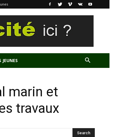
eunes
S JEUNES
l marin et
des travaux