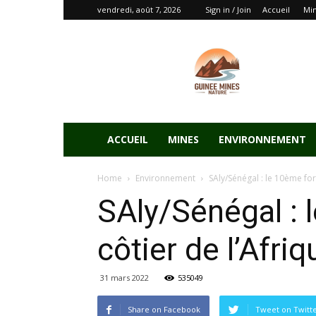
vendredi, août 7, 2026
Sign in / Join
Accueil
Mi
ACCUEIL
MINES
ENVIRONNEMENT
Home
Environnement
SAly/Sénégal : le 10ème for
SAly/Sénégal : 
côtier de l’Afri
31 mars 2022
535049
Share on Facebook
Tweet on Twitt