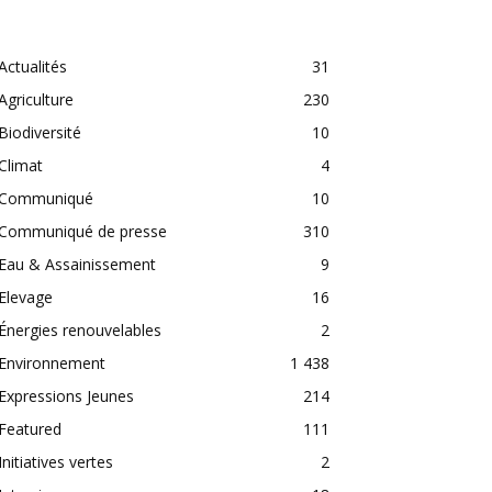
CATEGORIES
Actualités
31
Agriculture
230
Biodiversité
10
Climat
4
Communiqué
10
Communiqué de presse
310
Eau & Assainissement
9
Elevage
16
Énergies renouvelables
2
Environnement
1 438
Expressions Jeunes
214
Featured
111
Initiatives vertes
2