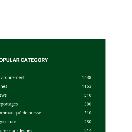
OPULAR CATEGORY
nvironnement
1438
ines
1163
ews
510
eportages
380
ommuniqué de presse
310
riculture
230
pressions Jeunes
214