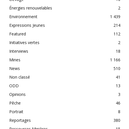
Énergies renouvelables
2
Environnement
1 439
Expressions Jeunes
214
Featured
112
Initiatives vertes
2
Interviews
18
Mines
1 166
News
510
Non classé
41
ODD
13
Opinions
3
Pêche
46
Portrait
8
Reportages
380
Ressources Minières
15