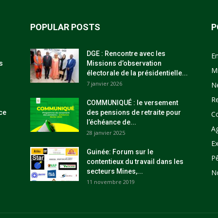
POPULAR POSTS
P
DGE : Rencontre avec les
E
s
Missions d’observation
M
électorale de la présidentielle...
7 janvier 2026
N
R
COMMUNIQUÉ : le versement
ce
des pensions de retraite pour
C
l’échéance de...
Ag
28 janvier 2025
Ex
Guinée: Forum sur le
P
contentieux du travail dans les
secteurs Mines,...
N
11 novembre 2019