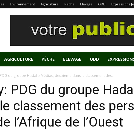
nes
Environnement
Agriculture
Pêche
Elevage
ODD
Expressions J
AGRICULTURE
PÊCHE
ELEVAGE
ODD
EXPRESSION
 PDG du groupe Hadafo Médias, deuxième dans le classement des...
y: PDG du groupe Hada
e classement des pers
de l’Afrique de l’Ouest