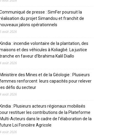
6 août 2026
Communiqué de presse : SimFer poursuit la
réalisation du projet Simandou et franchit de
nouveaux jalons opérationnels
6 août 2026
Kindia : incendie volontaire de la plantation, des
maisons et des véhicules à Koliagbé. La justice
tranche en faveur d’Ibrahima Kalil Diallo
4 août 2026
Ministère des Mines et de la Géologie : Plusieurs
femmes renforcent leurs capacités pour relever
les défis du secteur
4 août 2026
Kindia : Plusieurs acteurs régionaux mobilisés
pour restituer les contributions de la Plateforme
Multi-Acteurs dans le cadre de l’élaboration de la
future Loi Foncière Agricole
4 août 2026