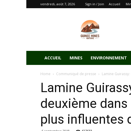
vendredi, août 7, 2026
Sign in / Join
Accueil
Mi
ACCUEIL
MINES
ENVIRONNEMENT
Home
Communiqué de presse
Lamine Guirassy:
Lamine Guirass
deuxième dans l
plus influentes 
6 septembre 2018
427633