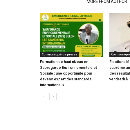
RELATED ARTICLES
MORE FROM AUTHOR
Communiqué de presse
Communiqué
Formation de haut niveau en
Élections lé
Sauvegarde Environnementale et
suprême an
Sociale : une opportunité pour
des résultat
devenir expert des standards
vendredi à 
internationaux