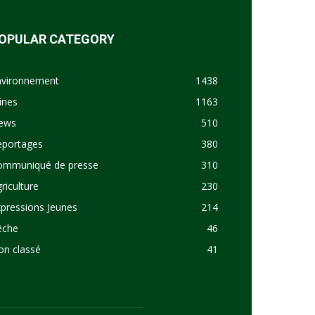
OPULAR CATEGORY
nvironnement
1438
ines
1163
ews
510
eportages
380
ommuniqué de presse
310
riculture
230
pressions Jeunes
214
êche
46
on classé
41