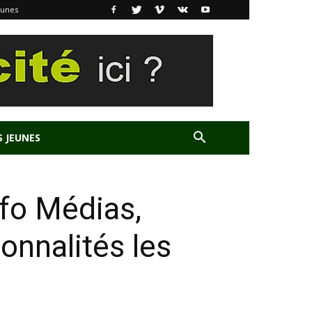
eunes
S JEUNES
fo Médias,
onnalités les