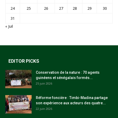
24
25
26
27
28
29
30
31
« Juil
EDITOR PICKS
Conservation de la nature : 70 agents
guinéens et sénégalais formés...
25 juin 2026
Réforme foncière : Timbi-Madina partage
son expérience aux acteurs des quatre...
22 juin 2026