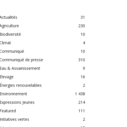
CATEGORIES
Actualités
31
Agriculture
230
Biodiversité
10
Climat
4
Communiqué
10
Communiqué de presse
310
Eau & Assainissement
9
Elevage
16
Énergies renouvelables
2
Environnement
1 438
Expressions Jeunes
214
Featured
111
Initiatives vertes
2