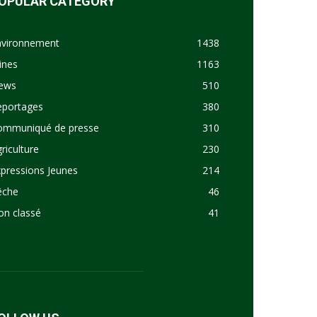
OPULAR CATEGORY
nvironnement
1438
ines
1163
ews
510
eportages
380
ommuniqué de presse
310
riculture
230
pressions Jeunes
214
êche
46
on classé
41