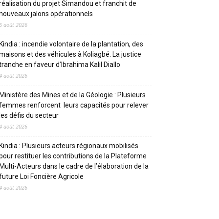
réalisation du projet Simandou et franchit de
nouveaux jalons opérationnels
6 août 2026
Kindia : incendie volontaire de la plantation, des
maisons et des véhicules à Koliagbé. La justice
tranche en faveur d’Ibrahima Kalil Diallo
4 août 2026
Ministère des Mines et de la Géologie : Plusieurs
femmes renforcent leurs capacités pour relever
les défis du secteur
4 août 2026
Kindia : Plusieurs acteurs régionaux mobilisés
pour restituer les contributions de la Plateforme
Multi-Acteurs dans le cadre de l’élaboration de la
future Loi Foncière Agricole
4 août 2026