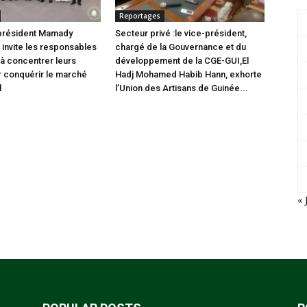
Reportages
 président Mamady
Secteur privé :le vice-président,
nvite les responsables
chargé de la Gouvernance et du
 à concentrer leurs
développement de la CGE-GUI,El
r conquérir le marché
Hadj Mohamed Habib Hann, exhorte
l
l’Union des Artisans de Guinée...
« 