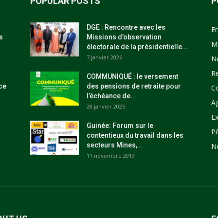
POPULAR POSTS
P
DGE : Rencontre avec les
E
s
Missions d’observation
M
électorale de la présidentielle...
7 janvier 2026
N
R
COMMUNIQUÉ : le versement
ce
des pensions de retraite pour
C
l’échéance de...
Ag
28 janvier 2025
Ex
Guinée: Forum sur le
P
contentieux du travail dans les
secteurs Mines,...
N
11 novembre 2019