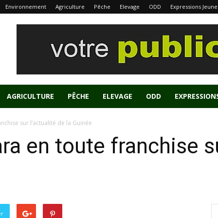
Environnement
Agriculture
Pêche
Elevage
ODD
Expressions Jeune
AGRICULTURE
PÊCHE
ELEVAGE
ODD
EXPRESSION
chise sur l’actualité de la Guinée
a en toute franchise sur
er