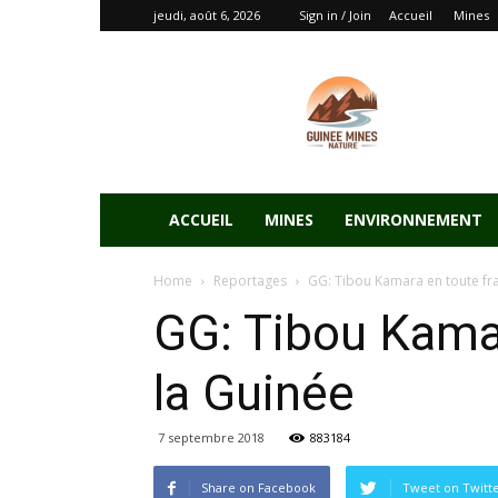
jeudi, août 6, 2026
Sign in / Join
Accueil
Mines
ACCUEIL
MINES
ENVIRONNEMENT
Home
Reportages
GG: Tibou Kamara en toute fran
GG: Tibou Kamar
la Guinée
7 septembre 2018
883184
Share on Facebook
Tweet on Twitt