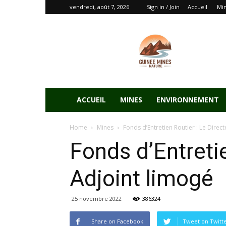
vendredi, août 7, 2026
Sign in / Join
Accueil
Mi
ACCUEIL
MINES
ENVIRONNEMENT
Home
Mines
Fonds d’Entretien Routier : Le Direc
Fonds d’Entretie
Adjoint limogé
25 novembre 2022
386324
Share on Facebook
Tweet on Twitt