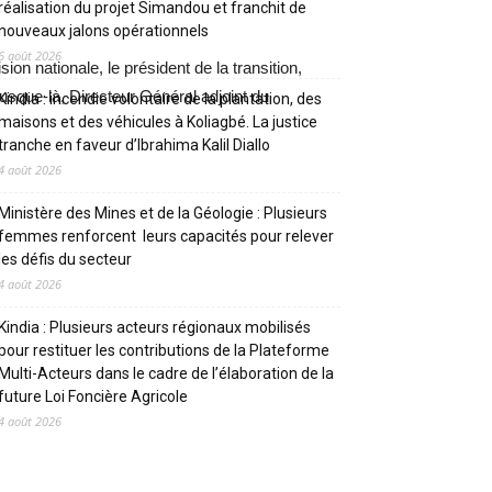
réalisation du projet Simandou et franchit de
nouveaux jalons opérationnels
6 août 2026
ion nationale, le président de la transition,
que-là, Directeur Général adjoint du
Kindia : incendie volontaire de la plantation, des
maisons et des véhicules à Koliagbé. La justice
tranche en faveur d’Ibrahima Kalil Diallo
4 août 2026
Ministère des Mines et de la Géologie : Plusieurs
femmes renforcent leurs capacités pour relever
les défis du secteur
4 août 2026
Kindia : Plusieurs acteurs régionaux mobilisés
pour restituer les contributions de la Plateforme
Multi-Acteurs dans le cadre de l’élaboration de la
future Loi Foncière Agricole
4 août 2026