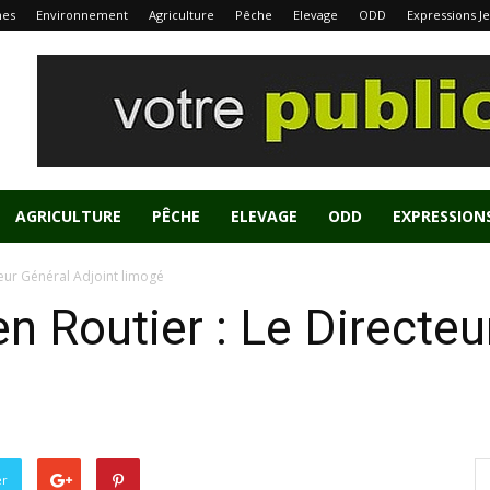
nes
Environnement
Agriculture
Pêche
Elevage
ODD
Expressions J
AGRICULTURE
PÊCHE
ELEVAGE
ODD
EXPRESSION
teur Général Adjoint limogé
n Routier : Le Directeu
er