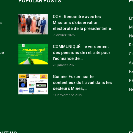
POPULAR POSTS
P
DGE : Rencontre avec les
E
s
Missions d’observation
M
électorale de la présidentielle...
7 janvier 2026
N
R
COMMUNIQUÉ : le versement
ce
des pensions de retraite pour
C
l’échéance de...
Ag
28 janvier 2025
Ex
Guinée: Forum sur le
P
contentieux du travail dans les
secteurs Mines,...
N
11 novembre 2019