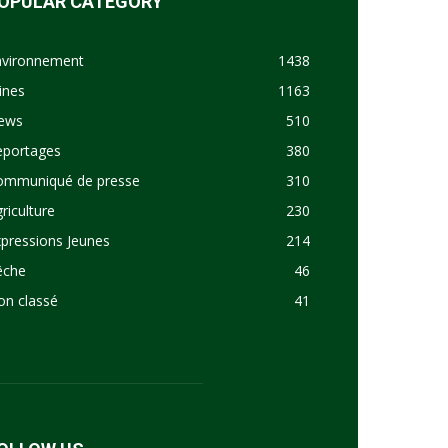
OPULAR CATEGORY
nvironnement
1438
ines
1163
ews
510
eportages
380
ommuniqué de presse
310
riculture
230
pressions Jeunes
214
êche
46
on classé
41