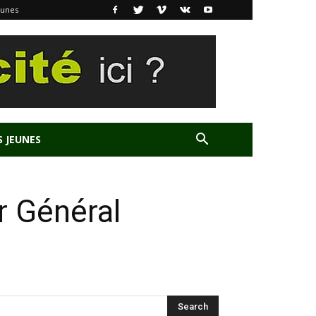
eunes
S JEUNES
r Général