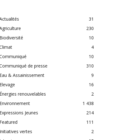
CATEGORIES
Actualités
31
Agriculture
230
Biodiversité
10
Climat
4
Communiqué
10
Communiqué de presse
310
Eau & Assainissement
9
Elevage
16
Énergies renouvelables
2
Environnement
1 438
Expressions Jeunes
214
Featured
111
Initiatives vertes
2