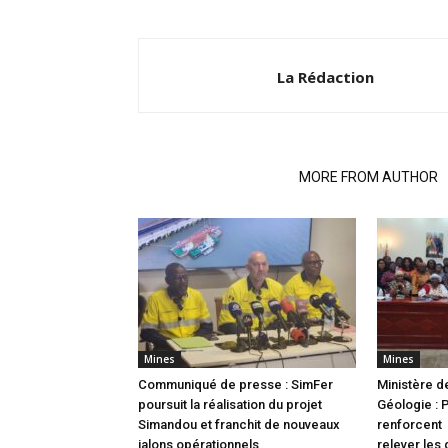
La Rédaction
RELATED ARTICLES
MORE FROM AUTHOR
Mines
Mines
Communiqué de presse : SimFer
Ministère d
poursuit la réalisation du projet
Géologie : 
Simandou et franchit de nouveaux
renforcent 
jalons opérationnels
relever les 