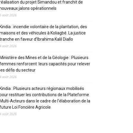
réalisation du projet Simandou et franchit de
nouveaux jalons opérationnels
6 août 2026
Kindia : incendie volontaire de la plantation, des
maisons et des véhicules à Koliagbé. La justice
tranche en faveur d’Ibrahima Kalil Diallo
4 août 2026
Ministère des Mines et de la Géologie : Plusieurs
femmes renforcent leurs capacités pour relever
les défis du secteur
4 août 2026
Kindia : Plusieurs acteurs régionaux mobilisés
pour restituer les contributions de la Plateforme
Multi-Acteurs dans le cadre de l’élaboration de la
future Loi Foncière Agricole
4 août 2026