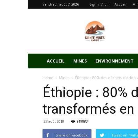
vendredi, août 7, 2026
Sign in / Join
Accueil
Mi
ACCUEIL
MINES
ENVIRONNEMENT
Home
Mines
Éthiopie : 80% des déchets d’Addis 
Éthiopie : 80% 
transformés en 
27 août 2018
919883
Share on Facebook
Tweet on Twitt