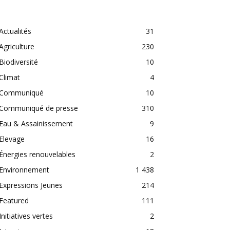
CATEGORIES
Actualités
31
Agriculture
230
Biodiversité
10
Climat
4
Communiqué
10
Communiqué de presse
310
Eau & Assainissement
9
Elevage
16
Énergies renouvelables
2
Environnement
1 438
Expressions Jeunes
214
Featured
111
Initiatives vertes
2