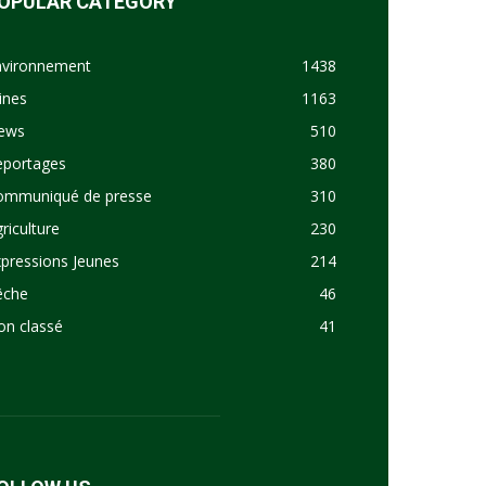
OPULAR CATEGORY
nvironnement
1438
ines
1163
ews
510
eportages
380
ommuniqué de presse
310
riculture
230
pressions Jeunes
214
êche
46
on classé
41