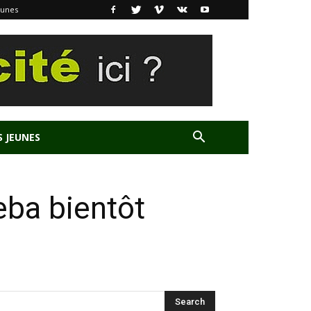
eunes
S JEUNES
eba bientôt