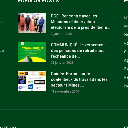
POPULAR POSTS
P
DGE : Rencontre avec les
E
s
Missions d’observation
M
électorale de la présidentielle...
7 janvier 2026
N
R
COMMUNIQUÉ : le versement
ce
des pensions de retraite pour
C
l’échéance de...
Ag
28 janvier 2025
Ex
Guinée: Forum sur le
P
contentieux du travail dans les
secteurs Mines,...
N
11 novembre 2019