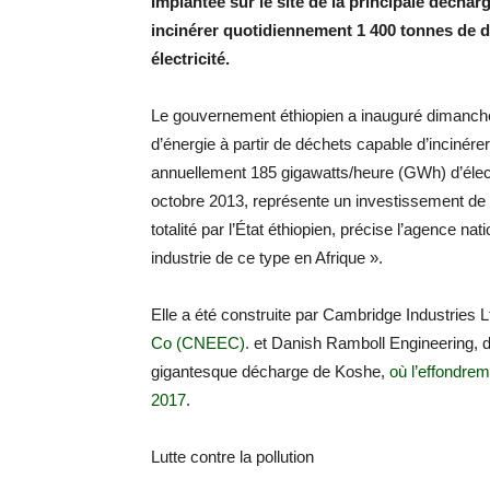
Implantée sur le site de la principale déchar
incinérer quotidiennement 1 400 tonnes de déc
électricité.
Le gouvernement éthiopien a inauguré dimanche 
d’énergie à partir de déchets capable d’incinére
annuellement 185 gigawatts/heure (GWh) d’élect
octobre 2013, représente un investissement de 2
totalité par l’État éthiopien, précise l’agence nat
industrie de ce type en Afrique ».
Elle a été construite par Cambridge Industries L
Co (CNEEC).
et Danish Ramboll Engineering, da
gigantesque décharge de Koshe,
où l’effondre
2017
.
Lutte contre la pollution