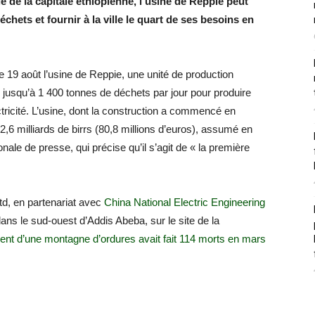
ge de la capitale éthiopienne, l’usine de Reppie peut
hets et fournir à la ville le quart de ses besoins en
19 août l’usine de Reppie, une unité de production
r jusqu’à 1 400 tonnes de déchets par jour pour produire
ricité. L’usine, dont la construction a commencé en
,6 milliards de birrs (80,8 millions d’euros), assumé en
ionale de presse, qui précise qu’il s’agit de « la première
td, en partenariat avec
China National Electric Engineering
ns le sud-ouest d’Addis Abeba, sur le site de la
ment d’une montagne d’ordures avait fait 114 morts en mars