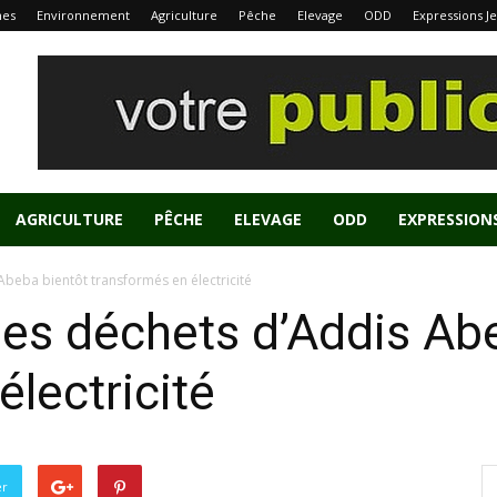
nes
Environnement
Agriculture
Pêche
Elevage
ODD
Expressions J
AGRICULTURE
PÊCHE
ELEVAGE
ODD
EXPRESSION
Abeba bientôt transformés en électricité
des déchets d’Addis Ab
électricité
er