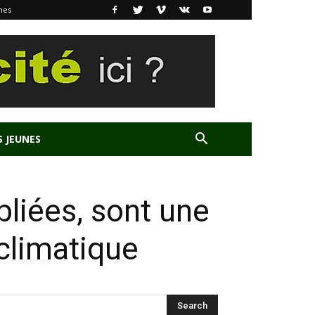
nes
S JEUNES
liées, sont une
climatique