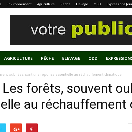
s
Environnement
Agriculture
Pêche
Elevage
ODD
Expressions Jeu
AGRICULTURE
PÊCHE
ELEVAGE
ODD
EXPRESSION
uvent oubliées, sont une réponse essentielle au réchauffement climatique
Les forêts, souvent oub
elle au réchauffement 
er