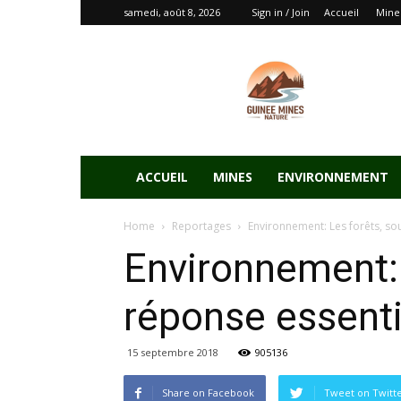
samedi, août 8, 2026
Sign in / Join
Accueil
Mine
ACCUEIL
MINES
ENVIRONNEMENT
Home
Reportages
Environnement: Les forêts, so
Environnement: 
réponse essenti
15 septembre 2018
905136
Share on Facebook
Tweet on Twitt