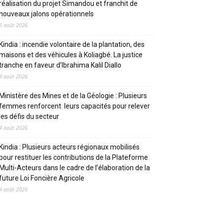
réalisation du projet Simandou et franchit de
nouveaux jalons opérationnels
6 août 2026
Kindia : incendie volontaire de la plantation, des
maisons et des véhicules à Koliagbé. La justice
tranche en faveur d’Ibrahima Kalil Diallo
4 août 2026
Ministère des Mines et de la Géologie : Plusieurs
femmes renforcent leurs capacités pour relever
les défis du secteur
4 août 2026
Kindia : Plusieurs acteurs régionaux mobilisés
pour restituer les contributions de la Plateforme
Multi-Acteurs dans le cadre de l’élaboration de la
future Loi Foncière Agricole
4 août 2026