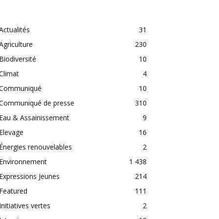
CATEGORIES
Actualités
31
Agriculture
230
Biodiversité
10
Climat
4
Communiqué
10
Communiqué de presse
310
Eau & Assainissement
9
Elevage
16
Énergies renouvelables
2
Environnement
1 438
Expressions Jeunes
214
Featured
111
Initiatives vertes
2