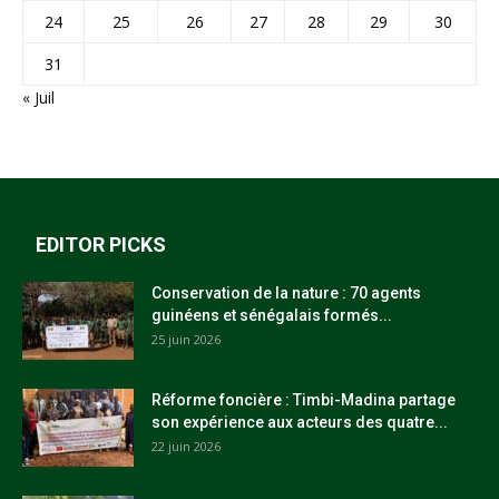
24
25
26
27
28
29
30
31
« Juil
EDITOR PICKS
Conservation de la nature : 70 agents
guinéens et sénégalais formés...
25 juin 2026
Réforme foncière : Timbi-Madina partage
son expérience aux acteurs des quatre...
22 juin 2026