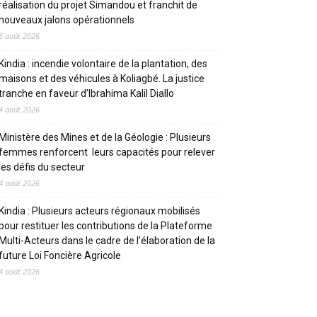
réalisation du projet Simandou et franchit de
nouveaux jalons opérationnels
6 août 2026
Kindia : incendie volontaire de la plantation, des
maisons et des véhicules à Koliagbé. La justice
tranche en faveur d’Ibrahima Kalil Diallo
4 août 2026
Ministère des Mines et de la Géologie : Plusieurs
femmes renforcent leurs capacités pour relever
les défis du secteur
4 août 2026
Kindia : Plusieurs acteurs régionaux mobilisés
pour restituer les contributions de la Plateforme
Multi-Acteurs dans le cadre de l’élaboration de la
future Loi Foncière Agricole
4 août 2026