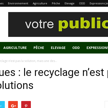
nes
Environnement
Agriculture
Pêche
Elevage
ODD
Expressions J
AGRICULTURE
PÊCHE
ELEVAGE
ODD
EXPRESSION
clage n’est pas la solution, mais une des...
es : le recyclage n’est 
lutions
er