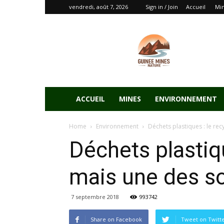
vendredi, août 7, 2026
Sign in / Join
Accueil
Mi
ACCUEIL
MINES
ENVIRONNEMENT
Home
Environnement
Déchets plastiques : le recy
Déchets plastiqu
mais une des so
7 septembre 2018
993742
Share on Facebook
Tweet on Twitt