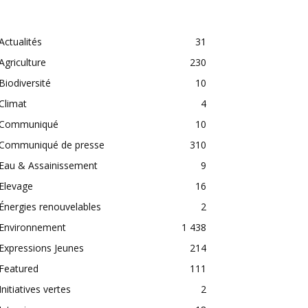
CATEGORIES
Actualités
31
Agriculture
230
Biodiversité
10
Climat
4
Communiqué
10
Communiqué de presse
310
Eau & Assainissement
9
Elevage
16
Énergies renouvelables
2
Environnement
1 438
Expressions Jeunes
214
Featured
111
Initiatives vertes
2