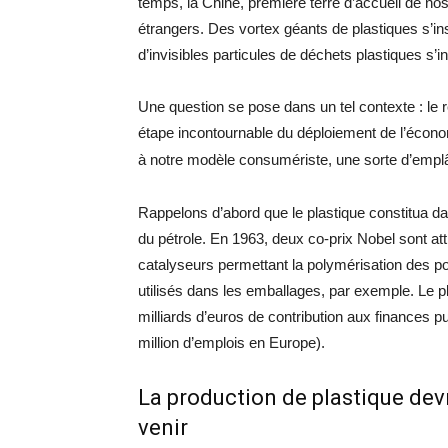
temps, la Chine, première terre d’accueil de nos
étrangers. Des vortex géants de plastiques s’i
d’invisibles particules de déchets plastiques s’inv
Une question se pose dans un tel contexte : le r
étape incontournable du déploiement de l’économ
à notre modèle consumériste, une sorte d’empl
Rappelons d’abord que le plastique constitua d
du pétrole. En 1963, deux co-prix Nobel sont at
catalyseurs permettant la polymérisation des p
utilisés dans les emballages, par exemple. Le 
milliards d’euros de contribution aux finances 
million d’emplois en Europe).
La production de plastique dev
venir