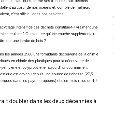
 détritus plastiques, ferme ses frontières aux déchets
nstallent au cœur de nos océans et, comble de malheur,
itent, c’est officiel, dans nos assiettes.
ecyclage intensif de ces déchets constitue-t-il vraiment une
ie circulaire
? Ou n’est-ce qu’une couche supplémentaire
âtre sur une jambe de bois
?
ans les années 1960 une formidable découverte de la chimie
tribués en chimie des plastiques pour la découverte de
olyéthylène et polypropylène, aujourd’hui couramment
plastique est devenu depuis une source de richesse (27,5
publiques dans les pays européens) et d’emplois (plus de 1,5
rait doubler dans les deux décennies à