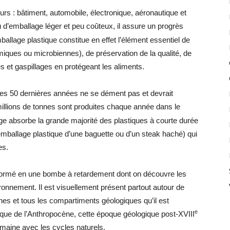
eurs : bâtiment, automobile, électronique, aéronautique et
u d’emballage léger et peu coûteux, il assure un progrès
allage plastique constitue en effet l’élément essentiel de
iques ou microbiennes), de préservation de la qualité, de
es et gaspillages en protégeant les aliments.
 des 50 dernières années ne se dément pas et devrait
millions de tonnes sont produites chaque année dans le
e absorbe la grande majorité des plastiques à courte durée
’emballage plastique d’une baguette ou d’un steak haché) qui
es.
ansformé en une bombe à retardement dont on découvre les
ironnement. Il est visuellement présent partout autour de
es et tous les compartiments géologiques qu’il est
e
ue de l’Anthropocène, cette époque géologique post-
XVIII
 humaine avec les cycles naturels.