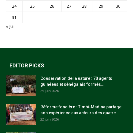
24
25
26
27
28
29
30
31
« Juil
EDITOR PICKS
Conservation de la nature : 70 agents
guinéens et sénégalais formés...
25 juin 2026
Réforme foncière : Timbi-Madina partage
son expérience aux acteurs des quatre...
22 juin 2026