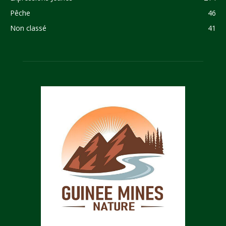
Pêche
46
Non classé
41