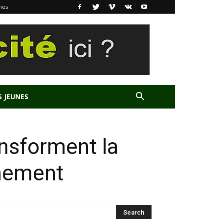
nes
S JEUNES
ransforment la
nnement