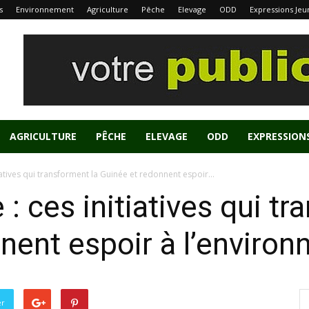
s
Environnement
Agriculture
Pêche
Elevage
ODD
Expressions Jeu
AGRICULTURE
PÊCHE
ELEVAGE
ODD
EXPRESSION
tiatives qui transforment la Guinée et redonnent espoir...
 : ces initiatives qui t
nent espoir à l’enviro
er