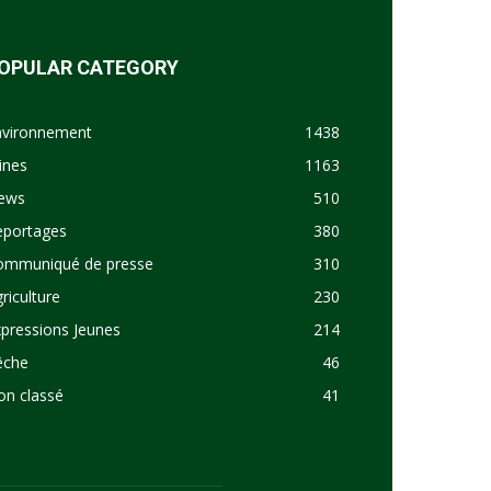
OPULAR CATEGORY
nvironnement
1438
ines
1163
ews
510
eportages
380
ommuniqué de presse
310
riculture
230
pressions Jeunes
214
êche
46
on classé
41