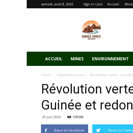
samedi, août 8, 2026
Sign in / Join
Accueil
Mine
ACCUEIL
MINES
ENVIRONNEMENT
Home
Initiatives vertes
Révolution verte : ces ini
Révolution verte
Guinée et redon
29 juin 2026
139569
Share on Facebook
Tweet on Twitt