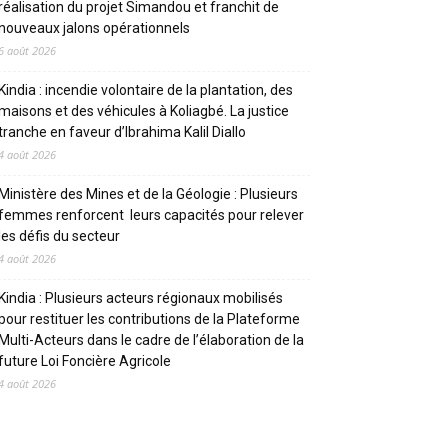
réalisation du projet Simandou et franchit de
nouveaux jalons opérationnels
6 août 2026
Kindia : incendie volontaire de la plantation, des
maisons et des véhicules à Koliagbé. La justice
tranche en faveur d’Ibrahima Kalil Diallo
4 août 2026
Ministère des Mines et de la Géologie : Plusieurs
femmes renforcent leurs capacités pour relever
les défis du secteur
4 août 2026
Kindia : Plusieurs acteurs régionaux mobilisés
pour restituer les contributions de la Plateforme
Multi-Acteurs dans le cadre de l’élaboration de la
future Loi Foncière Agricole
4 août 2026