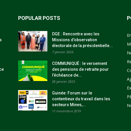
POPULAR POSTS
P
DGE : Rencontre avec les
E
s
Missions d’observation
M
électorale de la présidentielle...
7 janvier 2026
N
R
COMMUNIQUÉ : le versement
ce
des pensions de retraite pour
C
l’échéance de...
Ag
28 janvier 2025
Ex
Guinée: Forum sur le
P
contentieux du travail dans les
secteurs Mines,...
N
11 novembre 2019