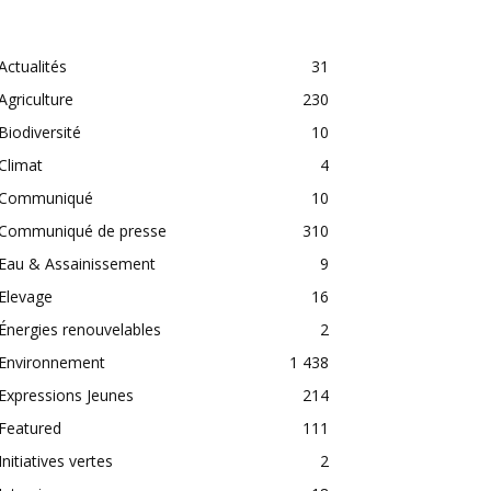
CATEGORIES
Actualités
31
Agriculture
230
Biodiversité
10
Climat
4
Communiqué
10
Communiqué de presse
310
Eau & Assainissement
9
Elevage
16
Énergies renouvelables
2
Environnement
1 438
Expressions Jeunes
214
Featured
111
Initiatives vertes
2