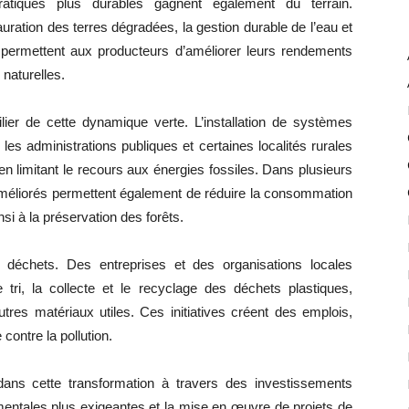
ratiques plus durables gagnent également du terrain.
stauration des terres dégradées, la gestion durable de l’eau et
 permettent aux producteurs d’améliorer leurs rendements
 naturelles.
ilier de cette dynamique verte. L’installation de systèmes
les administrations publiques et certaines localités rurales
t en limitant le recours aux énergies fossiles. Dans plusieurs
s améliorés permettent également de réduire la consommation
si à la préservation des forêts.
s déchets. Des entreprises et des organisations locales
 tri, la collecte et le recyclage des déchets plastiques,
tres matériaux utiles. Ces initiatives créent des emplois,
 contre la pollution.
ans cette transformation à travers des investissements
entales plus exigeantes et la mise en œuvre de projets de