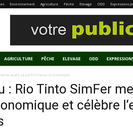
nes
Environnement
Agriculture
Pêche
Elevage
ODD
Expressions J
AGRICULTURE
PÊCHE
ELEVAGE
ODD
EXPRESSION
 met en avant sa performance économique...
 : Rio Tinto SimFer me
nomique et célèbre l’
s