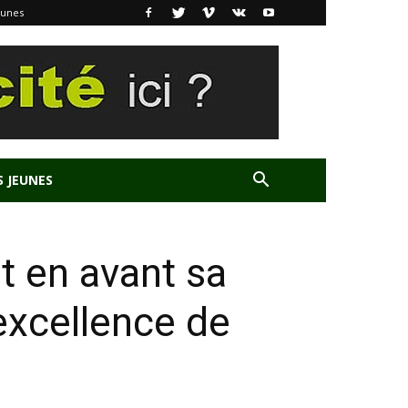
eunes
S JEUNES
t en avant sa
excellence de