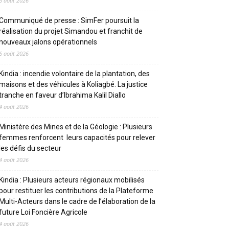
6 août 2026
Communiqué de presse : SimFer poursuit la
réalisation du projet Simandou et franchit de
nouveaux jalons opérationnels
6 août 2026
Kindia : incendie volontaire de la plantation, des
maisons et des véhicules à Koliagbé. La justice
tranche en faveur d’Ibrahima Kalil Diallo
4 août 2026
Ministère des Mines et de la Géologie : Plusieurs
femmes renforcent leurs capacités pour relever
les défis du secteur
4 août 2026
Kindia : Plusieurs acteurs régionaux mobilisés
pour restituer les contributions de la Plateforme
Multi-Acteurs dans le cadre de l’élaboration de la
future Loi Foncière Agricole
4 août 2026