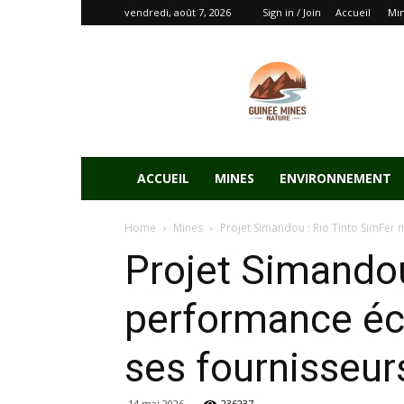
vendredi, août 7, 2026
Sign in / Join
Accueil
Mi
ACCUEIL
MINES
ENVIRONNEMENT
Home
Mines
Projet Simandou : Rio Tinto SimFer
Projet Simandou
performance éco
ses fournisseur
14 mai 2026
236237