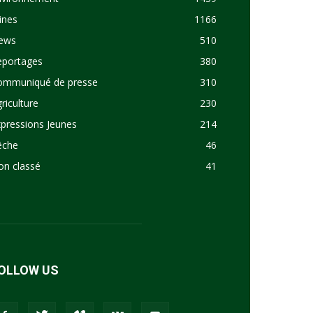
ines
1166
ews
510
eportages
380
ommuniqué de presse
310
riculture
230
pressions Jeunes
214
êche
46
on classé
41
OLLOW US