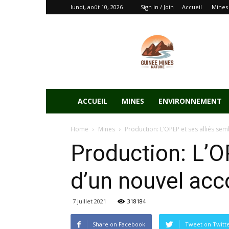
lundi, août 10, 2026
Sign in / Join
Accueil
Mines
ACCUEIL
MINES
ENVIRONNEMENT
Home
Mines
Production: L’OPEP et ses alliés sem
Production: L’O
d’un nouvel acc
7 juillet 2021
318184
Share on Facebook
Tweet on Twitt