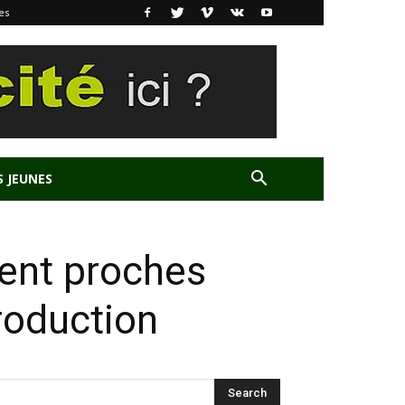
es
S JEUNES
lent proches
roduction