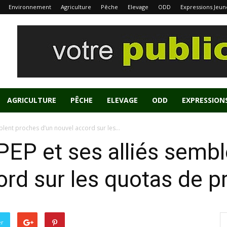
Environnement
Agriculture
Pêche
Elevage
ODD
Expressions Jeun
AGRICULTURE
PÊCHE
ELEVAGE
ODD
EXPRESSION
blent proches d’un nouvel accord sur les...
PEP et ses alliés semb
ord sur les quotas de p
er