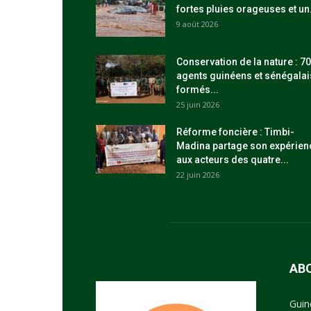
fortes pluies orageuses et un.
9 août 2026
Conservation de la nature : 70
agents guinéens et sénégalai
formés...
25 juin 2026
Réforme foncière : Timbi-
Madina partage son expérien
aux acteurs des quatre...
22 juin 2026
AB
Guin