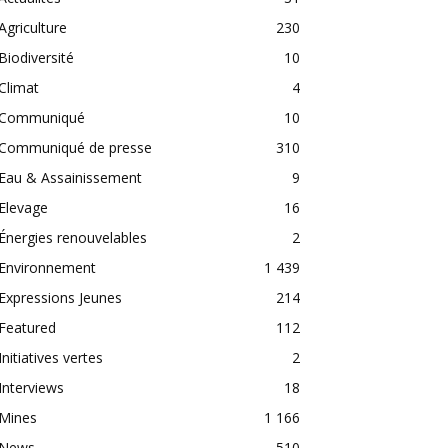
Agriculture
230
Biodiversité
10
Climat
4
Communiqué
10
Communiqué de presse
310
Eau & Assainissement
9
Elevage
16
Énergies renouvelables
2
Environnement
1 439
Expressions Jeunes
214
Featured
112
Initiatives vertes
2
Interviews
18
Mines
1 166
News
510