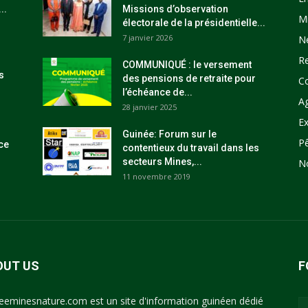
..
Missions d’observation
M
électorale de la présidentielle...
7 janvier 2026
N
R
COMMUNIQUÉ : le versement
s
des pensions de retraite pour
C
l’échéance de...
Ag
28 janvier 2025
Ex
Guinée: Forum sur le
P
ce
contentieux du travail dans les
secteurs Mines,...
N
11 novembre 2019
OUT US
F
eeminesnature.com est un site d'information guinéen dédié