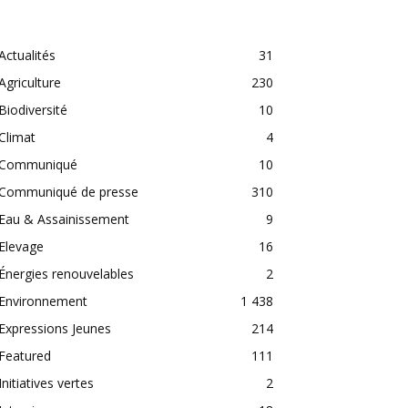
CATEGORIES
Actualités
31
Agriculture
230
Biodiversité
10
Climat
4
Communiqué
10
Communiqué de presse
310
Eau & Assainissement
9
Elevage
16
Énergies renouvelables
2
Environnement
1 438
Expressions Jeunes
214
Featured
111
Initiatives vertes
2