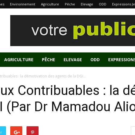
nes
Environnement
Agriculture
Pêche
Elevage
ODD
Expressions J
AGRICULTURE
PÊCHE
ELEVAGE
ODD
EXPRESSION
ribuables : la démotivation des agents de la DGI...
aux Contribuables : la 
GI (Par Dr Mamadou Ali
er