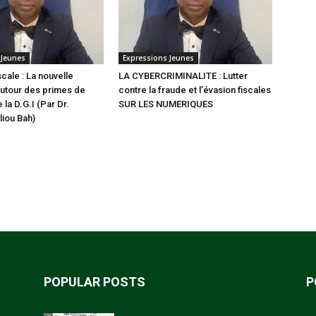
 Jeunes
Expressions Jeunes
scale : La nouvelle
LA CYBERCRIMINALITE : Lutter
utour des primes de
contre la fraude et l’évasion fiscales
 la D.G.I (Par Dr.
SUR LES NUMERIQUES
iou Bah)
POPULAR POSTS
P