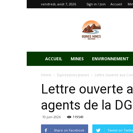
vendredi, août 7, 2026
Sign in / Join
Accueil
Mi
ACCUEIL
MINES
ENVIRONNEMENT
Home
Expressions Jeunes
Lettre ouverte aux Cont
Lettre ouverte 
agents de la D
10 juin 2026
119549
Share on Facebook
Tweet on Twitt