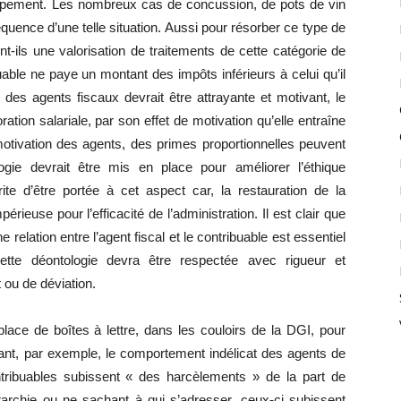
oppement. Les nombreux cas de concussion, de pots de vin
uence d’une telle situation. Aussi pour résorber ce type de
-ils une valorisation de traitements de cette catégorie de
buable ne paye un montant des impôts inférieurs à celui qu’il
 des agents fiscaux devrait être attrayante et motivant, le
ration salariale, par son effet de motivation qu’elle entraîne
motivation des agents, des primes proportionnelles peuvent
gie devrait être mis en place pour améliorer l’éthique
rite d’être portée à cet aspect car, la restauration de la
rieuse pour l’efficacité de l’administration. Il est clair que
elation entre l’agent fiscal et le contribuable est essentiel
Cette déontologie devra être respectée avec rigueur et
ou de déviation.
lace de boîtes à lettre, dans les couloirs de la DGI, pour
ant, par exemple, le comportement indélicat des agents de
ontribuables subissent « des harcèlements » de la part de
rarchie ou ne sachant à qui s’adresser, ceux-ci subissent