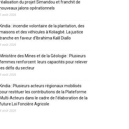
réalisation du projet Simandou et franchit de
nouveaux jalons opérationnels
6 août 2026
Kindia : incendie volontaire de la plantation, des
maisons et des véhicules à Koliagbé. La justice
tranche en faveur d’Ibrahima Kalil Diallo
4 août 2026
Ministère des Mines et de la Géologie : Plusieurs
femmes renforcent leurs capacités pour relever
les défis du secteur
4 août 2026
Kindia : Plusieurs acteurs régionaux mobilisés
pour restituer les contributions de la Plateforme
Multi-Acteurs dans le cadre de l’élaboration de la
future Loi Foncière Agricole
4 août 2026