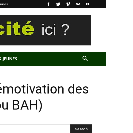
eunes
S JEUNES
démotivation des
ou BAH)