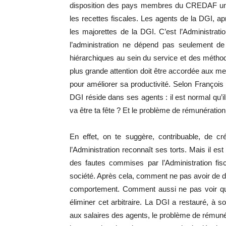
disposition des pays membres du CREDAF une
les recettes fiscales. Les agents de la DGI, apr
les majorettes de la DGI. C’est l’Administratio
l’administration ne dépend pas seulement de 
hiérarchiques au sein du service et des méthod
plus grande attention doit être accordée aux me
pour améliorer sa productivité. Selon François 
DGI réside dans ses agents : il est normal qu’i
va être ta fête ? Et le problème de rémunératio
En effet, on te suggère, contribuable, de c
l’Administration reconnaît ses torts. Mais il est
des fautes commises par l’Administration fisc
société. Après cela, comment ne pas avoir de do
comportement. Comment aussi ne pas voir qu’i
éliminer cet arbitraire. La DGI a restauré, à s
aux salaires des agents, le problème de rémunér