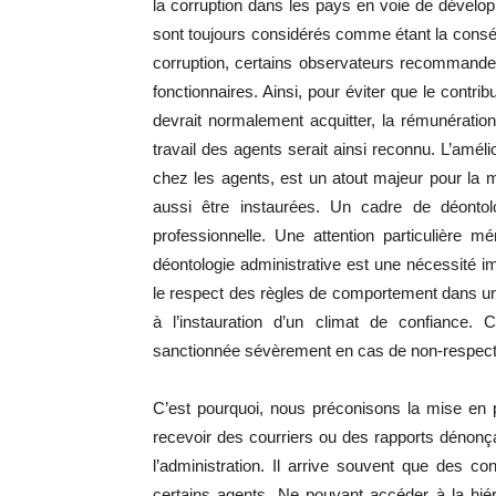
la corruption dans les pays en voie de dével
sont toujours considérés comme étant la conséq
corruption, certains observateurs recommandent
fonctionnaires. Ainsi, pour éviter que le contri
devrait normalement acquitter, la rémunération
travail des agents serait ainsi reconnu. L’amélio
chez les agents, est un atout majeur pour la 
aussi être instaurées. Un cadre de déontolo
professionnelle. Une attention particulière mé
déontologie administrative est une nécessité impé
le respect des règles de comportement dans une r
à l’instauration d’un climat de confiance. 
sanctionnée sévèrement en cas de non-respect 
C’est pourquoi, nous préconisons la mise en p
recevoir des courriers ou des rapports dénonç
l’administration. Il arrive souvent que des c
certains agents. Ne pouvant accéder à la hié