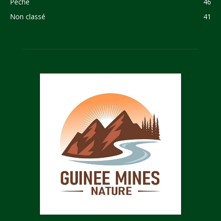
Pêche
46
Non classé
41